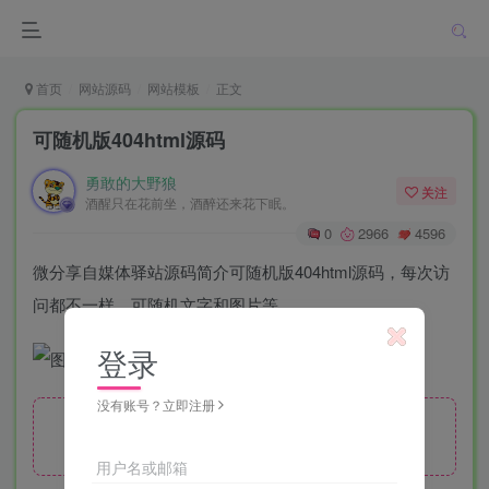
首页
网站源码
网站模板
正文
可随机版404html源码
勇敢的大野狼
关注
酒醒只在花前坐，酒醉还来花下眠。
0
2966
4596
微分享自媒体驿站源码简介可随机版404html源码，每次访
问都不一样。可随机文字和图片等。
登录
没有账号？立即注册
隐藏内容，请登录后查看
用户名或邮箱