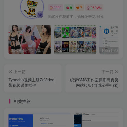
2320
9
7
963W+
酒醒只在花前坐，酒醉还来花下眠。
车模视频打包下载-高清无水印版
Kazumi番剧采集v1.6.9：支持自定义规则+在线观看+弹幕，跨平台下载
上一篇
下一篇
Typecho视频主题ZeVideo|
织梦CMS工作室摄影写真类
带视频采集插件
网站模板(自适应手机端)
相关推荐