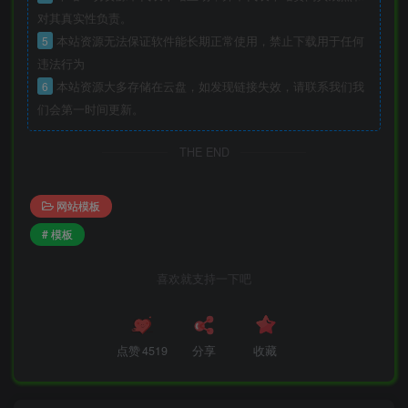
对其真实性负责。
5
本站资源无法保证软件能长期正常使用，禁止下载用于任何
违法行为
6
本站资源大多存储在云盘，如发现链接失效，请联系我们我
们会第一时间更新。
THE END
网站模板
# 模板
喜欢就支持一下吧
点赞
4519
分享
收藏