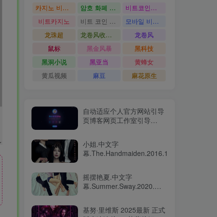
카지노 비트코인
암호 화폐 카지노
비트코인카지노
비트카지노
비트 코인 온라인 카지노
모바일 비트 코인 카지노
龙珠超
龙卷风收音机
龙卷风
鼠标
黑金风暴
黑科技
黑洞小说
黑亚当
黄蜂女
黄瓜视频
麻豆
麻花原生
自动适应个人官方网站引导
页博客网页工作室引导
HTML模版源码
小姐.中文字
幕.The.Handmaiden.2016.1080p
摇摆艳夏.中文字
幕.Summer.Sway.2020.제
인의 썸머
2020.BluRay.1080p
基努·里维斯 2025最新 正式