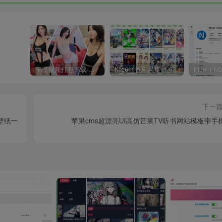
车模视频打包下载-高清无水印版
Kazumi番剧采集v1.6.9：支持自定义规则+在线观看+弹幕，跨平台下载
下一
壁纸一
苹果cms超漂亮UI高仿芒果TV听书网站模板带手