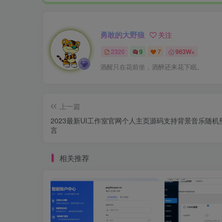
勇敢的大野狼
关注
2320
9
7
963W+
酒醒只在花前坐，酒醉还来花下眠。
上一篇
2023最新UI工作室官网个人主页源码支持背景音乐随机
言
相关推荐