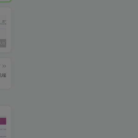
Fluent M3U8下载器，支持批量
爱奇艺看图，一款纯净又强大的看图工具
多张图片拼接成长图-GIF提取
篇
机端