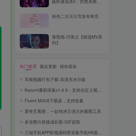
版疾速追杀5：芭蕾杀姬
WEB-MKV/23.8G中文字幕
4K-2160P
粉色二次元引导发布单页
黄昏雨-邝美云【精选MV系
列】
热门推荐
最近更新
猜你喜欢
车模视频打包下载-高清无水印版
Kazumi番剧采集v1.6.9：支持自定义规则+在线观看+弹幕，跨平台下载
Fluent M3U8下载器，支持批量
爱奇艺看图，一款纯净又强大的看图工具
多张图片拼接成长图-GIF提取
三端手机APP影视源码带采集手机H5源码带VIP卡密功能