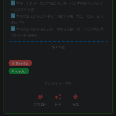
4
本站一切资源不代表本站立场，并不代表本站赞同其观点和
对其真实性负责。
5
本站资源无法保证软件能长期正常使用，禁止下载用于任何
违法行为
6
本站资源大多存储在云盘，如发现链接失效，请联系我们我
们会第一时间更新。
THE END
网站模板
# typecho
喜欢就支持一下吧
点赞
4244
分享
收藏