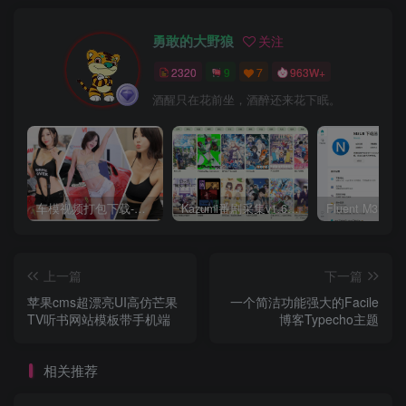
勇敢的大野狼
关注
2320
9
7
963W+
酒醒只在花前坐，酒醉还来花下眠。
车模视频打包下载-高清无水印版
Kazumi番剧采集v1.6.9：支持自定义规则+在线观看+弹幕，跨平台下载
上一篇
下一篇
苹果cms超漂亮UI高仿芒果
一个简洁功能强大的Facile
TV听书网站模板带手机端
博客Typecho主题
相关推荐