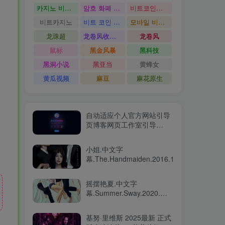
카지노 비트코인
암호 화폐 카지노
비트코인카지노
비트카지노
비트 코인 온라인 카지노
모바일 비트 코인 카지노
龙珠超
龙卷风收音机
龙卷风
鼠标
黑金风暴
黑科技
黑洞小说
黑亚当
黄蜂女
黄瓜视频
麻豆
麻花原生
自动适应个人官方网站引导
页博客网页工作室引导
HTML模版源码
小姐.中文字
幕.The.Handmaiden.2016.1080p
摇摆艳夏.中文字
幕.Summer.Sway.2020.제
인의 썸머
2020.BluRay.1080p
基努·里维斯 2025最新 正式