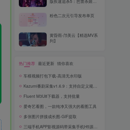
版疾速追杀5：芭蕾杀姬
WEB-MKV/23.8G中文字幕
4K-2160P
粉色二次元引导发布单页
黄昏雨-邝美云【精选MV系
列】
热门推荐
最近更新
猜你喜欢
车模视频打包下载-高清无水印版
Kazumi番剧采集v1.6.9：支持自定义规则+在线观看+弹幕，跨平台下载
Fluent M3U8下载器，支持批量
爱奇艺看图，一款纯净又强大的看图工具
多张图片拼接成长图-GIF提取
三端手机APP影视源码带采集手机H5源码带VIP卡密功能