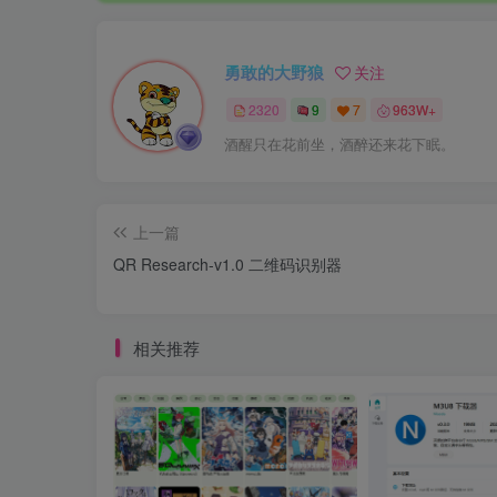
勇敢的大野狼
关注
2320
9
7
963W+
酒醒只在花前坐，酒醉还来花下眠。
上一篇
QR Research-v1.0 二维码识别器
相关推荐