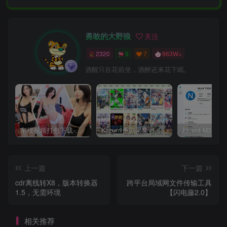
勇敢的大野狼
关注
2320
9
7
963W+
酒醒只在花前坐，酒醉还来花下眠。
车模视频打包下载-高清无水印版
Kazumi番剧采集v1.6.9：支持自定义规则+在线观看+弹幕，跨平台下载
上一篇
下一篇
cdr离线转X8，版本转换器
跨平台局域网文件传输工具
1.5，无需环境
【闪电藤2.0】
相关推荐