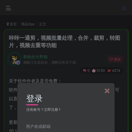
首页
精品App
正文
咔咔一通剪，视频批量处理，合并，裁剪，转图
片，视频去重等功能
勇敢的大野狼
关注
酒醒只在花前坐，酒醉还来花下眠。
0
5150
4374
关于软件作者及是否免费：
软件是自主开发的，并非什么转发别人的，有使用问题可
登录
以直接留言，可以看上边我的帖子，已经免费了一年多
了，之后能免费干多久不一定！
没有账号？立即注册
更新内容：
用户名或邮箱
10.16更新：