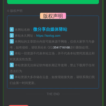
©
版权声明
版权声明
微分享自媒体驿站
1
本网站名称：
2
本站永久网址：
https://ksvlog.com
3
本网站的文章部分内容可能来源于网络，仅供大家学习与参
考，如有侵权，请联系站长 QQ
:3541716168
进行删除处理。
4
本站一切资源不代表本站立场，并不代表本站赞同其观点和
对其真实性负责。
5
本站资源无法保证软件能长期正常使用，禁止下载用于任何
违法行为
6
本站资源大多存储在云盘，如发现链接失效，请联系我们我
们会第一时间更新。
THE END