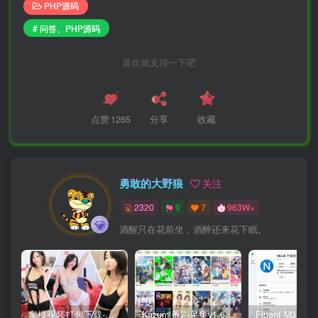
PHP源码
# 问答、PHP源码
喜欢就支持一下吧
点赞
1265
分享
收藏
勇敢的大野狼
关注
2320
9
7
963W+
酒醒只在花前坐，酒醉还来花下眠。
车模视频打包下载-高清无水印版
Kazumi番剧采集v1.6.9：支持自定义规则+在线观看+弹幕，跨平台下载