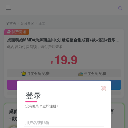
首页
影音专区
正文
付费阅读
桌面萌娘MMD4为舞而生|中文|赠送整合集成百+款-模型+音乐舞蹈|
此内容为付费阅读，请付费后查看
19.9
R
免费
免费
月度会员
年度会员
立即购买
登录
没有账号？立即注册
桌面萌娘MMD4为舞而生|中文|赠送整合集成百
+款-模型+音乐舞蹈|
用户名或邮箱