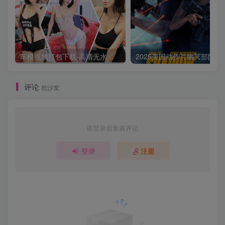
车模视频打包下载-高清无水印版
2025美国动作片
评论
抢沙发
请登录后发表评论
登录
注册