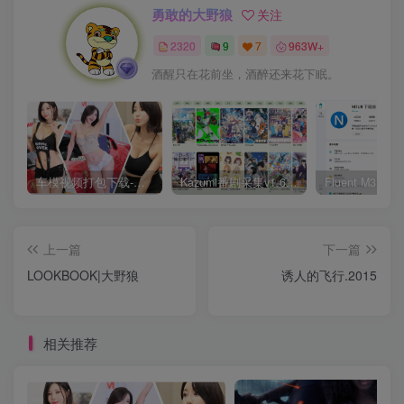
勇敢的大野狼
关注
2320
9
7
963W+
酒醒只在花前坐，酒醉还来花下眠。
车模视频打包下载-高清无水印版
Kazumi番剧采集v1.6.9：支持自定义规则+在线观看+弹幕，跨平台下载
上一篇
下一篇
LOOKBOOK|大野狼
诱人的飞行.2015
相关推荐