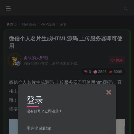
首页
网站源码
PHP源码
正文
微信个人名片生成HTML源码 上传服务器即可使
用
勇敢的大野狼
关注
酒醒只在花前坐，酒醉还来花下眠。
0
3595
5998
微信个人名片生成源码 上传服务器即可使用html源码，直
接上传就行了，解压后一个一个上传，里面内容没有动
登录
哦！
需要你自己修改就行了
没有账号？立即注册
用户名或邮箱