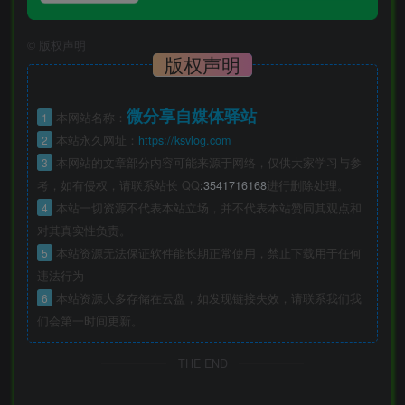
©
版权声明
版权声明
微分享自媒体驿站
1
本网站名称：
2
本站永久网址：
https://ksvlog.com
3
本网站的文章部分内容可能来源于网络，仅供大家学习与参
考，如有侵权，请联系站长 QQ
:3541716168
进行删除处理。
4
本站一切资源不代表本站立场，并不代表本站赞同其观点和
对其真实性负责。
5
本站资源无法保证软件能长期正常使用，禁止下载用于任何
违法行为
6
本站资源大多存储在云盘，如发现链接失效，请联系我们我
们会第一时间更新。
THE END