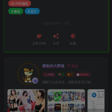
PHP源码
# 微信
# 名片
喜欢就支持一下吧
点赞
5998
分享
收藏
勇敢的大野狼
关注
2320
9
7
963W+
酒醒只在花前坐，酒醉还来花下眠。