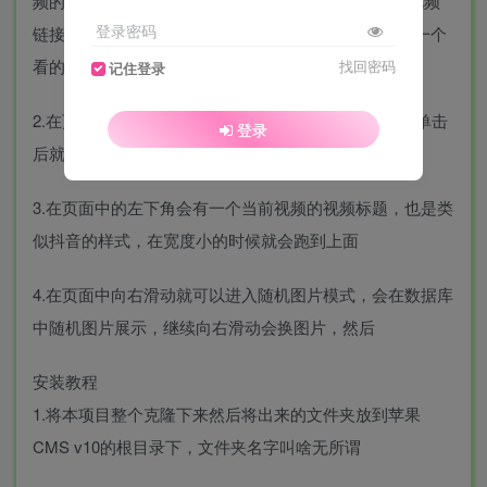
频的逻辑向下滑动，程序会从数据库中再随机出一个视频
登录密码
链接放到DP播放器中，如果此时向上滑动就会回到上一个
看的视频。
找回密码
记住登录
2.在页面的右上角会一直存在一个“完整内容”的按钮，单击
登录
后就会跳转到当前播放视频的详情页
3.在页面中的左下角会有一个当前视频的视频标题，也是类
似抖音的样式，在宽度小的时候就会跑到上面
4.在页面中向右滑动就可以进入随机图片模式，会在数据库
中随机图片展示，继续向右滑动会换图片，然后
安装教程
1.将本项目整个克隆下来然后将出来的文件夹放到苹果
CMS v10的根目录下，文件夹名字叫啥无所谓