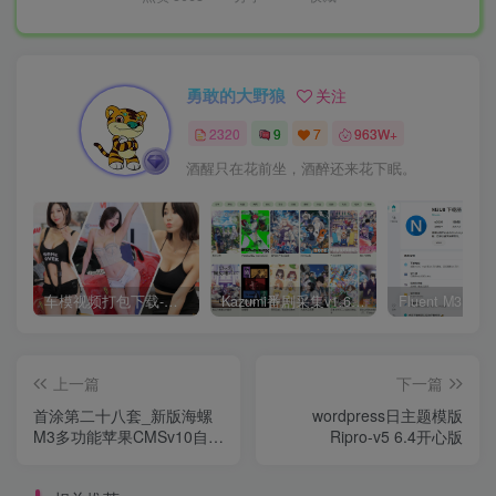
勇敢的大野狼
关注
2320
9
7
963W+
酒醒只在花前坐，酒醉还来花下眠。
车模视频打包下载-高清无水印版
Kazumi番剧采集v1.6.9：支持自定义规则+在线观看+弹幕，跨平台下载
上一篇
下一篇
首涂第二十八套_新版海螺
wordpress日主题模版
M3多功能苹果CMSv10自适
Ripro-v5 6.4开心版
应全屏高端模板