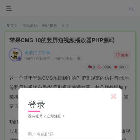
首页
网站源码
网站模板
正文
苹果CMS 10的竖屏短视频播放器PHP源码
勇敢的大野狼
关注
酒醒只在花前坐，酒醉还来花下眠。
0
8990
5068
这一个基于苹果CMS系统制作的PHP非规范的仿抖音\快手
等竖屏短视频布局\竖屏刷视频的播放器，并且额外增加了
随机图片的插件，使用的是DP播放器！此源码为模板，需
登录
要自行下载苹果cms10主程序使用。
没有账号？立即注册
功能介绍
1.进入页面之后，自动随机出一个视频，然后按照竖屏短视
用户名或邮箱