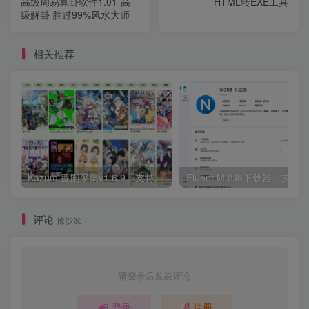
高级周易算卦软件1.01-高
HTML转EXE工具
级解卦 胜过99%风水大师
相关推荐
Kazumi番剧采集v1.6.9：支持自定义规则+在线观看+弹幕，跨平台下载
Fluent M3U8下载器，支持
评论
抢沙发
请登录后发表评论
登录
注册