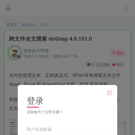
首页
精品App
正文
跨文件全文搜索 dnGrep 4.0.151.0
勇敢的大野狼
关注
酒醒只在花前坐，酒醉还来花下眠。
0
2328
693
允许您使用文本、正则表达式、XPath等来搜索文本文件、
Word、Excel 和 PowerPoint 文档、PDF 和压缩包；
登录
和收费软件Filelocator Pro有点类似，可以查找文件内容。
此为便携版，软件支持中文，可在设置中自行切换
没有账号？立即注册
用户名或邮箱