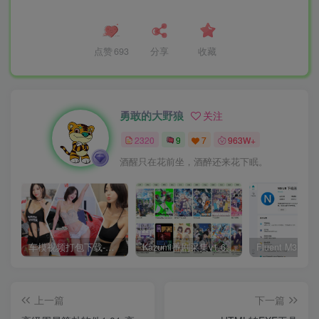
点赞
693
分享
收藏
勇敢的大野狼
关注
2320
9
7
963W+
酒醒只在花前坐，酒醉还来花下眠。
车模视频打包下载-高清无水印版
Kazumi番剧采集v1.6.9：支持自定义规则+在线观看+弹幕，跨平台下载
上一篇
下一篇