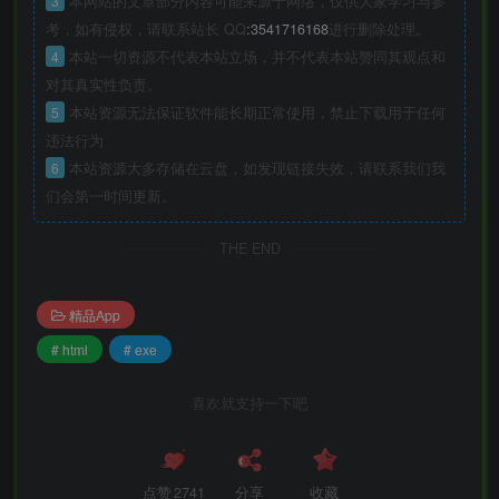
3
本网站的文章部分内容可能来源于网络，仅供大家学习与参
考，如有侵权，请联系站长 QQ
:3541716168
进行删除处理。
4
本站一切资源不代表本站立场，并不代表本站赞同其观点和
对其真实性负责。
5
本站资源无法保证软件能长期正常使用，禁止下载用于任何
违法行为
6
本站资源大多存储在云盘，如发现链接失效，请联系我们我
们会第一时间更新。
THE END
精品App
# html
# exe
喜欢就支持一下吧
点赞
2741
分享
收藏