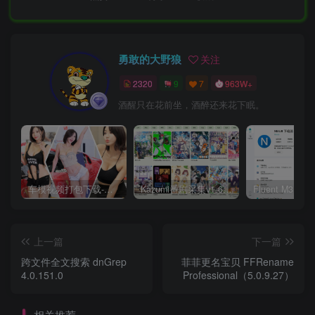
勇敢的大野狼
关注
2320
9
7
963W+
酒醒只在花前坐，酒醉还来花下眠。
车模视频打包下载-高清无水印版
Kazumi番剧采集v1.6.9：支持自定义规则+在线观看+弹幕，跨平台下载
上一篇
下一篇
跨文件全文搜索 dnGrep
菲菲更名宝贝 FFRename
4.0.151.0
Professional（5.0.9.27）
相关推荐