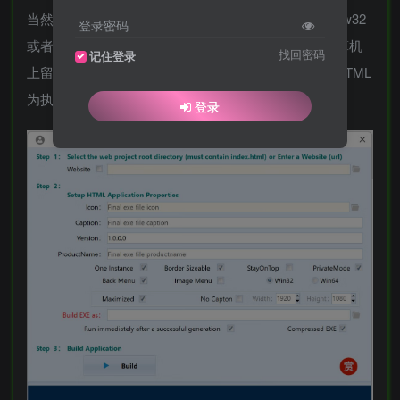
当然任何网站也可以打包成EXE程序。可以生成window32
登录密码
或者window64程序，所有的HTML等文件都不会在计算机
找回密码
记住登录
上留有痕迹。绿色版本，无需安装，开箱即用，秒变HTML
为执行程序。
登录