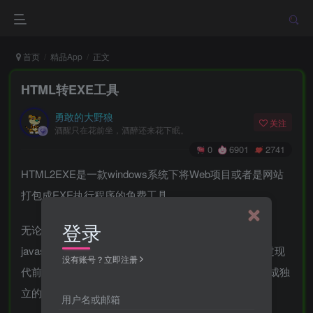
首页
精品App
正文
HTML转EXE工具
勇敢的大野狼
关注
酒醒只在花前坐，酒醉还来花下眠。
0
6901
2741
HTML2EXE是一款windows系统下将Web项目或者是网站
打包成EXE执行程序的免费工具。
登录
无论是单页面应用，或者是其他的使用传统的html +
javascript + css 生成的网站，Web客户端，亦或是通过现
没有账号？立即注册
代前端任何框架生成的应用（例如Vue），都可以转换成独
立的EXE程序运行，
用户名或邮箱