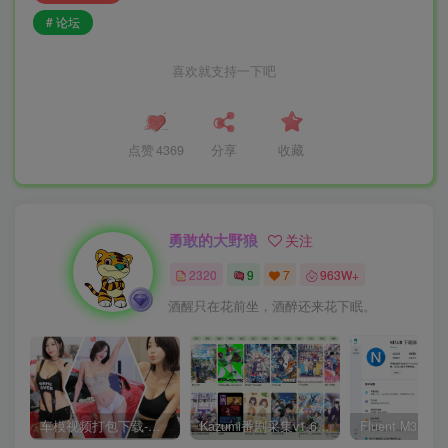
# 论坛
喜欢就支持一下吧
点赞
4369
分享
收藏
勇敢的大野狼
关注
2320
9
7
963W+
酒醒只在花前坐，酒醉还来花下眠。
车模视频打包下载-高清无水印版
Kazumi番剧采集v1.6.9：支持自定义规则+在线观看+弹幕，跨平台下载