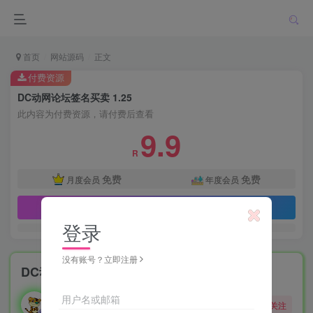
首页
网站源码
正文
付费资源
DC动网论坛签名买卖 1.25
此内容为付费资源，请付费后查看
9.9
R
免费
免费
月度会员
年度会员
立即购买
登录
没有账号？立即注册
DC动网论坛签名买卖 1.25
勇敢的大野狼
用户名或邮箱
关注
酒醒只在花前坐，酒醉还来花下眠。