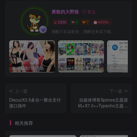
勇敢的大野狼
关注
2320
9
7
963W+
酒醒只在花前坐，酒醉还来花下眠。
车模视频打包下载-高清无水印版
Kazumi番剧采集v1.6.9：支持自定义规则+在线观看+弹幕，跨平台下载
上一篇
下一篇
DiscuzX3.5多合一聚合支付
自媒体博客Spimes主题源
接口插件
码+X7.0++Typecho主题模
版
相关推荐