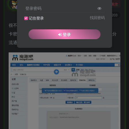
勇敢的大野狼
关注
酒醒只在花前坐，酒醉还来花下眠。
登录密码
0
3929
4203
找回密码
记住登录
很不错的红包卡密插件，绝版插件，实测可用！
卡密红包，用户可以自行将积分生成卡密，方便论坛积分
登录
流通。