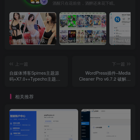
酒醒只在花前坐，酒醉还来花下眠。
车模视频打包下载-高清无水印版
Kazumi番剧采集v1.6.9：支持自定义规则+在线观看+弹幕，跨平台下载
上一篇
下一篇
自媒体博客Spimes主题源
WordPress插件–Media
码+X7.0++Typecho主题模
Cleaner Pro v6.7.2 破解版
版
下载
相关推荐