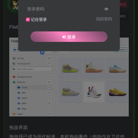
勇敢的大野狼
关注
酒醒只在花前坐，酒醉还来花下眠。
登录密码
0
2249
5963
找回密码
记住登录
FileBird是一款WordPress 按照文件夹管理方式的插件。
登录
拖放界面
拖放现已成为现代标准。本机拖动事件（包括仅在刀片中