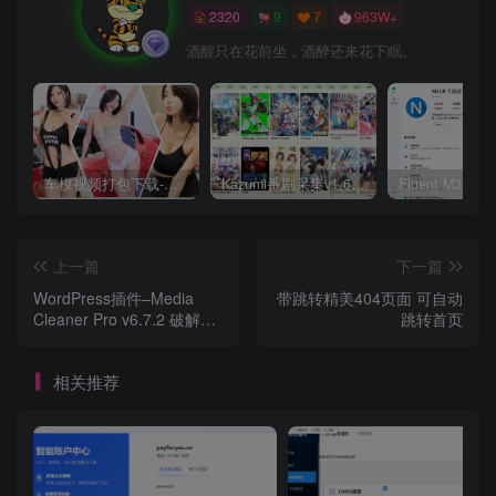
2320
9
7
963W+
酒醒只在花前坐，酒醉还来花下眠。
车模视频打包下载-高清无水印版
Kazumi番剧采集v1.6.9：支持自定义规则+在线观看+弹幕，跨平台下载
上一篇
下一篇
WordPress插件–Media
带跳转精美404页面 可自动
Cleaner Pro v6.7.2 破解版
跳转首页
下载
相关推荐