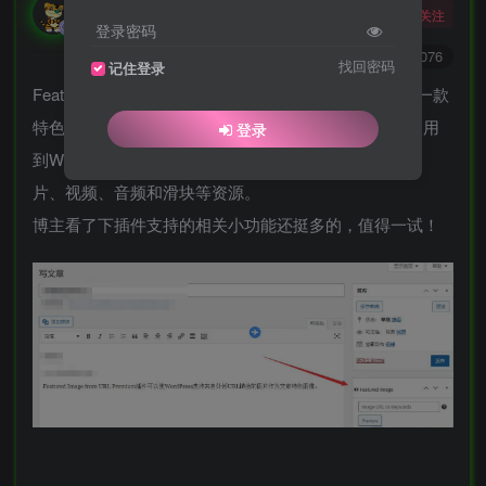
勇敢的大野狼
关注
酒醒只在花前坐，酒醉还来花下眠。
登录密码
0
4575
5076
找回密码
记住登录
Featured Image from URL Premium是WordPress上的一款
特色图片插件，使用它你可以将外部URL地址的图片使用
登录
到WordPress特色图片当中。使用它你可以引用外部图
片、视频、音频和滑块等资源。
博主看了下插件支持的相关小功能还挺多的，值得一试！