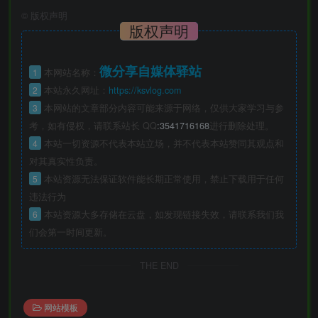
©
版权声明
版权声明
微分享自媒体驿站
1
本网站名称：
2
本站永久网址：
https://ksvlog.com
3
本网站的文章部分内容可能来源于网络，仅供大家学习与参
考，如有侵权，请联系站长 QQ
:3541716168
进行删除处理。
4
本站一切资源不代表本站立场，并不代表本站赞同其观点和
对其真实性负责。
5
本站资源无法保证软件能长期正常使用，禁止下载用于任何
违法行为
6
本站资源大多存储在云盘，如发现链接失效，请联系我们我
们会第一时间更新。
THE END
网站模板