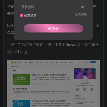
这是小编写个第二款主题，这款主题是小编在学习开发中
登录密码
开发的一款测试主题，
找回密码
记住登录
因小编因其他原因，因此免费上架了emlog应用商店，小编
登录
免费开源分享出来。
用户可在后台自行安装； 使用主题中Novelpath主题可能会
存在小许bug