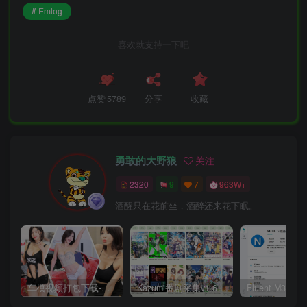
# Emlog
喜欢就支持一下吧
点赞
5789
分享
收藏
勇敢的大野狼
关注
2320
9
7
963W+
酒醒只在花前坐，酒醉还来花下眠。
车模视频打包下载-高清无水印版
Kazumi番剧采集v1.6.9：支持自定义规则+在线观看+弹幕，跨平台下载