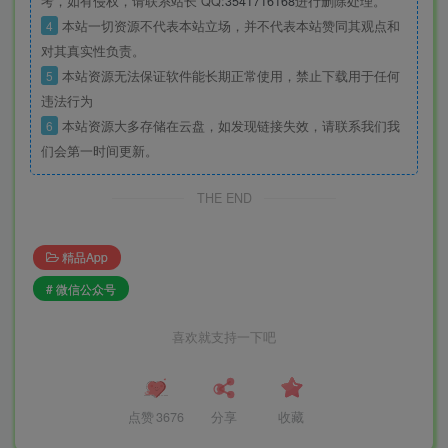
考，如有侵权，请联系站长 QQ
:3541716168
进行删除处理。
4
本站一切资源不代表本站立场，并不代表本站赞同其观点和
对其真实性负责。
5
本站资源无法保证软件能长期正常使用，禁止下载用于任何
违法行为
6
本站资源大多存储在云盘，如发现链接失效，请联系我们我
们会第一时间更新。
THE END
精品App
# 微信公众号
喜欢就支持一下吧
点赞
3676
分享
收藏