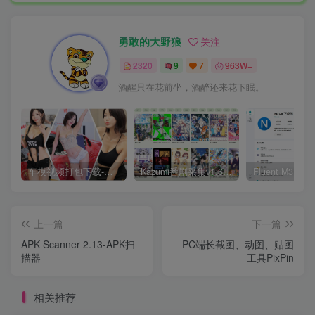
勇敢的大野狼
关注
2320
9
7
963W+
酒醒只在花前坐，酒醉还来花下眠。
车模视频打包下载-高清无水印版
Kazumi番剧采集v1.6.9：支持自定义规则+在线观看+弹幕，跨平台下载
上一篇
下一篇
APK Scanner 2.13-APK扫
PC端长截图、动图、贴图
描器
工具PixPin
相关推荐