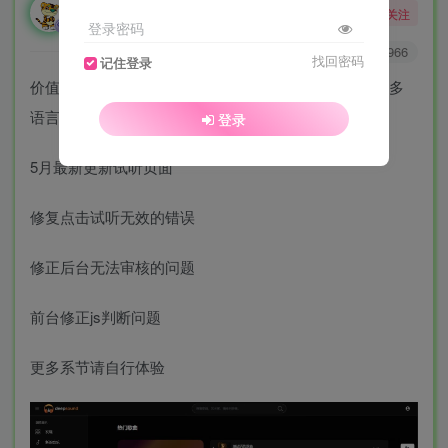
勇敢的大野狼
关注
酒醒只在花前坐，酒醉还来花下眠。
登录密码
0
5939
966
找回密码
记住登录
价值600元的流媒体在线音乐系统网站源码| 音乐社区 | 多
语言 | 开心版源码
登录
5月最新更新试听页面
修复点击试听无效的错误
修正后台无法审核的问题
前台修正js判断问题
更多系节请自行体验