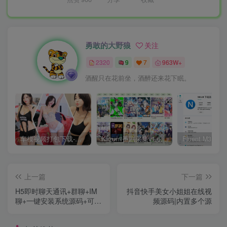
勇敢的大野狼
关注
2320
9
7
963W+
酒醒只在花前坐，酒醉还来花下眠。
车模视频打包下载-高清无水印版
Kazumi番剧采集v1.6.9：支持自定义规则+在线观看+弹幕，跨平台下载
上一篇
下一篇
H5即时聊天通讯+群聊+IM
抖音快手美女小姐姐在线视
聊+一键安装系统源码+可封
频源码|内置多个源
装APP