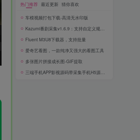
热门推荐
最近更新
猜你喜欢
车模视频打包下载-高清无水印版
Kazumi番剧采集v1.6.9：支持自定义规则+在线观看+弹幕，跨平台下载
Fluent M3U8下载器，支持批量
爱奇艺看图，一款纯净又强大的看图工具
多张图片拼接成长图-GIF提取
三端手机APP影视源码带采集手机H5源码带VIP卡密功能