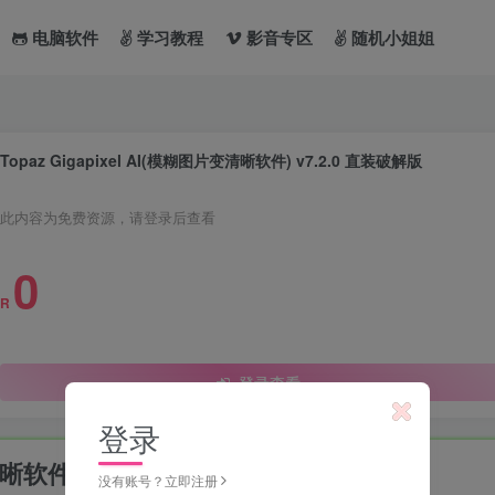
电脑软件
学习教程
影音专区
随机小姐姐
Topaz Gigapixel AI(模糊图片变清晰软件) v7.2.0 直装破解版
此内容为免费资源，请登录后查看
0
R
登录查看
登录
变清晰软件) v7.2.0 直装破解版
没有账号？立即注册