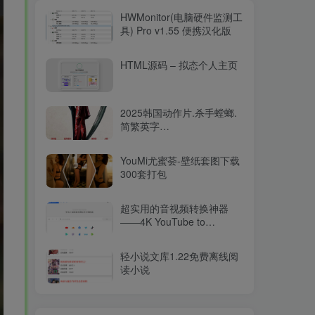
HWMonitor(电脑硬件监测工
具) Pro v1.55 便携汉化版
HTML源码 – 拟态个人主页
2025韩国动作片.杀手螳螂.
简繁英字
幕.Mantis.2025.2160p.WEB-
DL.DDP5.1.Atmos.HDR.H.26515.94GB
YouMi尤蜜荟-壁纸套图下载
300套打包
超实用的音视频转换神器
——4K YouTube to
MP3（v2025最新版）
轻小说文库1.22免费离线阅
读小说