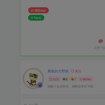
精品App
# Topaz
点赞
13
勇敢的大野狼
关注
2320
9
7
963W+
酒醒只在花前坐，酒醉还来花下眠。
上一篇