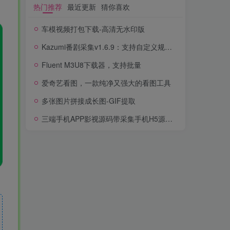
热门推荐
最近更新
猜你喜欢
车模视频打包下载-高清无水印版
Kazumi番剧采集v1.6.9：支持自定义规则+在线观看+弹幕，跨平台下载
Fluent M3U8下载器，支持批量
爱奇艺看图，一款纯净又强大的看图工具
多张图片拼接成长图-GIF提取
三端手机APP影视源码带采集手机H5源码带VIP卡密功能