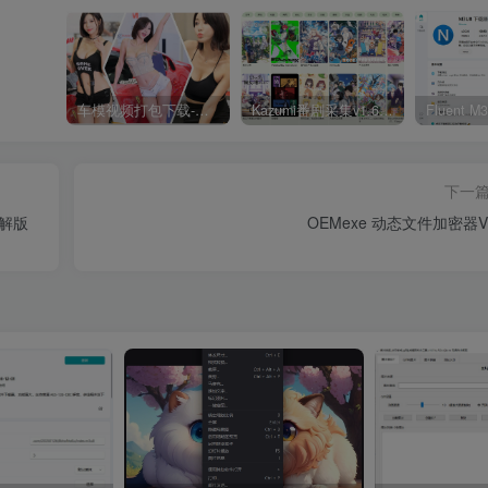
车模视频打包下载-高清无水印版
Kazumi番剧采集v1.6.9：支持自定义规则+在线观看+弹幕，跨平台下载
下一
破解版
OEMexe 动态文件加密器V7