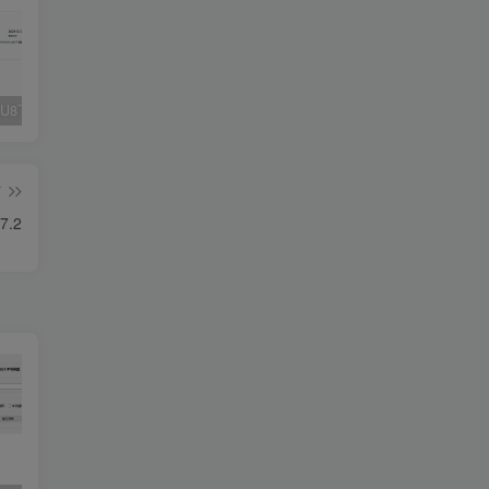
Fluent M3U8下载器，支持批量
爱奇艺看图，一款纯净又强大的看图工具
多张图片拼接成长图-GIF提取
篇
.2