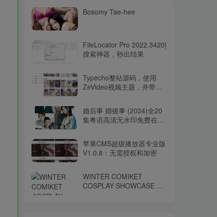
Bosomy Tae-hee
FileLocator Pro 2022.3420|
搜索神器，秒出结果
Typecho整站源码，使用
ZeVideo视频主题，并带有
采集功能
婚后事 婚後事 (2024)全20
集粤语高清无水印免费在线
观看-百度网盘下载
苹果CMS超级播放器专业版
V1.0.8：无需授权和加密
WINTER COMIKET
COSPLAY SHOWCASE コ
ミケ