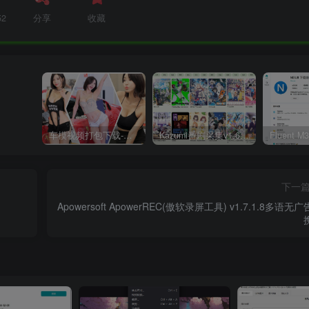
52
分享
收藏
车模视频打包下载-高清无水印版
Kazumi番剧采集v1.6.9：支持自定义规则+在线观看+弹幕，跨平台下载
下一
Apowersoft ApowerREC(傲软录屏工具) v1.7.1.8多语无