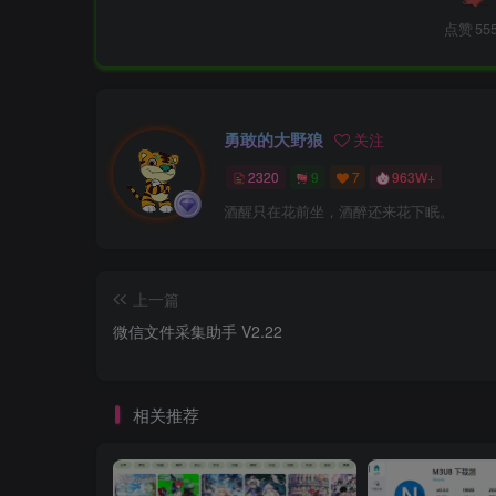
点赞
55
勇敢的大野狼
关注
2320
9
7
963W+
酒醒只在花前坐，酒醉还来花下眠。
上一篇
微信文件采集助手 V2.22
相关推荐