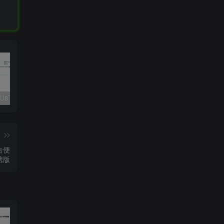
Fluent M3U8下载器，支持批量
爱奇艺看图，一款纯净又强大的看图工具
多张图片拼接成长图-GIF提取
篇
广告便
携版