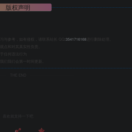
版权声明
习与参考，如有侵权，请联系站长 QQ
:3541716168
进行删除处理。
观点和对其真实性负责。
于任何违法行为
我们我们会第一时间更新。
THE END
喜欢就支持一下吧