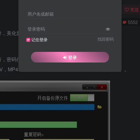
关注
用户名或邮箱
0
3580
5552
登录密码
录，美化窗口界面。
找回密码
记住登录
登录
行，密码信息保存在加密后的文件内部，绿色环保！
，MP4…视频格式文件，TXT文本EXCEL办公文件。。。