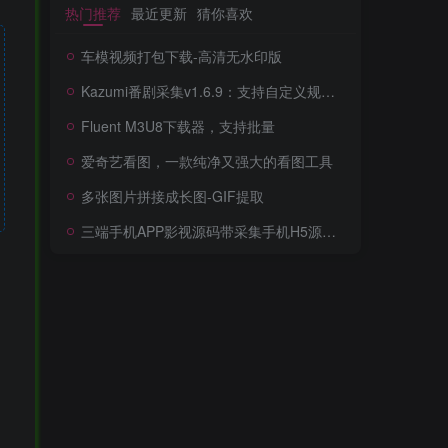
热门推荐
最近更新
猜你喜欢
车模视频打包下载-高清无水印版
Kazumi番剧采集v1.6.9：支持自定义规则+在线观看+弹幕，跨平台下载
Fluent M3U8下载器，支持批量
爱奇艺看图，一款纯净又强大的看图工具
多张图片拼接成长图-GIF提取
三端手机APP影视源码带采集手机H5源码带VIP卡密功能