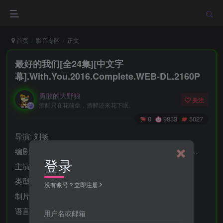
首页
影音专区
正文
最好的我们[全24集][中文字
幕].With.You.2016.Complete.WEB-DL.2160P
勇敢的大野狼
关注
酒醒只在花前坐，酒醉还来花下眠。
0
9833
5027
导演: 刘畅
编剧: 八月长安 / 李嘉 / 殷姝双双 / 陈潇骁 / 吴桐 / 更多…
登录
主演: 刘昊然 / 谭松韵 / 王栎鑫 / 董晴 / 李砚 / 更多…
类型: 剧情 / 爱情
没有账号？立即注册
制片国家/地区: 中国大陆
语言: 汉语普通话
用户名或邮箱