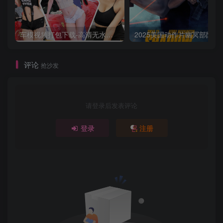
车模视频打包下载-高清无水印版
2025美国动作片
评论
抢沙发
请登录后发表评论
登录
注册