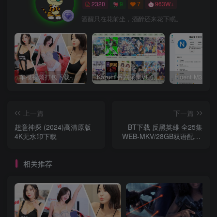
2320
9
7
963W+
酒醒只在花前坐，酒醉还来花下眠。
车模视频打包下载-高清无水印版
Kazumi番剧采集v1.6.9：支持自定义规则+在线观看+弹幕，跨平台下载
上一篇
下一篇
超意神探 (2024)高清原版
BT下载 反黑英雄 全25集
4K无水印下载
WEB-MKV/28GB双语配音/
中文字幕 4K-2160P
相关推荐