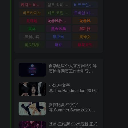
카지노 비트코인
암호 화폐 카지노
비트코인카지노
비트카지노
비트 코인 온라인 카지노
모바일 비트 코인 카지노
龙珠超
龙卷风收音机
龙卷风
鼠标
黑金风暴
黑科技
黑洞小说
黑亚当
黄蜂女
黄瓜视频
麻豆
麻花原生
自动适应个人官方网站引导
页博客网页工作室引导
HTML模版源码
小姐.中文字
幕.The.Handmaiden.2016.1080p
摇摆艳夏.中文字
幕.Summer.Sway.2020.제
인의 썸머
2020.BluRay.1080p
基努·里维斯 2025最新 正式