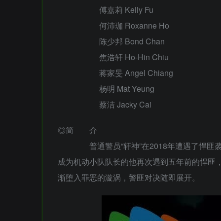
傅嘉莉 Kelly Fu
何沛珈 Roxanne Ho
陈少邦 Bond Chan
焦浩轩 Ho-Hin Chiu
蒋家旻 Angel Chiang
杨明 Mat Yeung
蔡洁 Jacky Cai
◎简 介
普通警员“轩神”在2018年遭遇了悍匪袭
成为机动小队队长的他再次遇到五年前的悍匪，
渐堕入罪恶的漩涡，警匪对决随即展开。