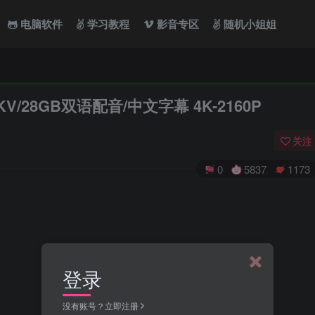
电脑软件
学习教程
影音专区
随机小姐姐
V/28GB双语配音/中文字幕 4K-2160P
关注
0
5837
1173
登录
没有账号？立即注册