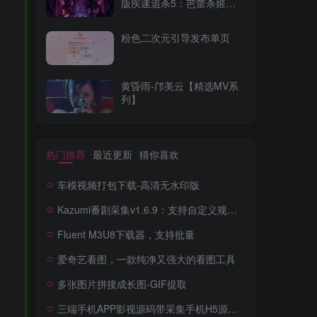
版疾速追杀5：芭蕾杀姬
WEB-MKV/23.8G中文字幕
4K-2160P
粉色二次元引导发布单页
黄昏雨-邝美云【精选MV系
列】
热门推荐
最近更新
猜你喜欢
车模视频打包下载-高清无水印版
，
Kazumi番剧采集v1.6.9：支持自定义规则+在线观看+弹幕，跨平台下载
Fluent M3U8下载器，支持批量
爱奇艺看图，一款纯净又强大的看图工具
多张图片拼接成长图-GIF提取
三端手机APP影视源码带采集手机H5源码带VIP卡密功能