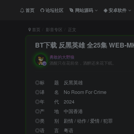
首页
论坛社区
网站源码
安卓软件
首页
影音专区
正文
BT下载 反黑英雄 全25集 WEB-MK
勇敢的大野狼
酒醒只在花前坐，酒醉还来花下眠。
◎标 题 反黑英雄
◎译 名 No Room For Crime
◎年 代 2024
◎产 地 中国香港
◎类 别 剧情 / 动作 / 爱情 / 犯罪
◎语 言 粤语