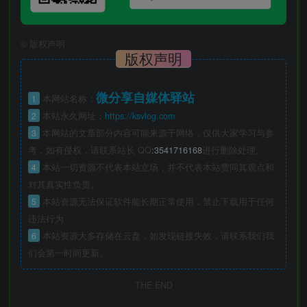
©
版权声明
版权声明
微分享自媒体驿站
1
本网站名称：
2
本站永久网址：
https://ksvlog.com
3
本网站的文章部分内容可能来源于网络，仅供大家学习与参
考，如有侵权，请联系站长 QQ
:3541716168
进行删除处理。
4
本站一切资源不代表本站立场，并不代表本站赞同其观点和
对其真实性负责。
5
本站资源无法保证软件能长期正常使用，禁止下载用于任何
违法行为
6
本站资源大多存储在云盘，如发现链接失效，请联系我们我
们会第一时间更新。
THE END