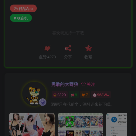
精品App
# 收音机
喜欢就支持一下吧
点赞
4273
分享
收藏
勇敢的大野狼
关注
2320
9
7
963W+
酒醒只在花前坐，酒醉还来花下眠。