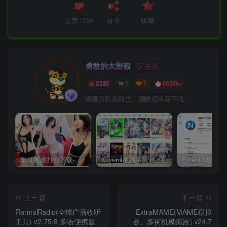
点赞
1294
分享
收藏
勇敢的大野狼
关注
2320
9
7
963W+
酒醒只在花前坐，酒醉还来花下眠。
车模视频打包下载-高清无水印版
Kazumi番剧采集v1.6.9：支持自定义规则+在线观看+弹幕，跨平台下载
上一篇
下一篇
RarmaRadio(全球广播收听
ExtraMAME(MAME模拟
工具) v2.75.8 多语便携版
器、多街机模拟器) v24.7