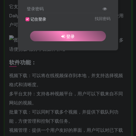
它支持下载各种视频平台（如YouTube、Vimeo、
登录密码
Dailymotion等）上的视频，并提供强大的管理工具，使用
找回密码
记住登录
户可以整理和播放已下载的视频。
登录
软件功能：
视频下载：可以将在线视频保存到本地，并支持选择视频
格式和清晰度。
多平台支持：支持各种视频平台，用户可以下载来自不同
网站的视频。
批量下载：可以同时下载多个视频，并提供下载队列功
能，方便管理和控制下载任务。
视频管理：提供一个用户友好的界面，用户可以对已下载