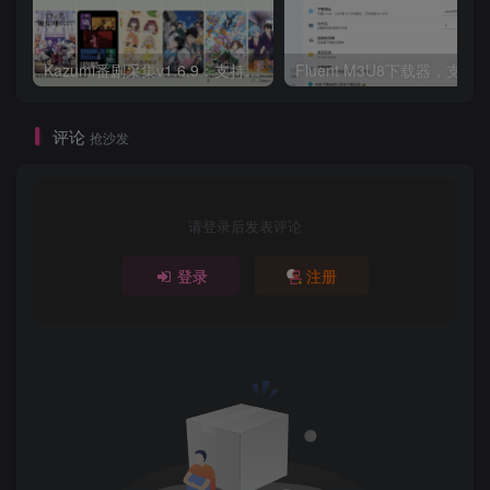
Kazumi番剧采集v1.6.9：支持自定义规则+在线观看+弹幕，跨平台下载
Fluent M3U8下载器，支持
评论
抢沙发
请登录后发表评论
登录
注册