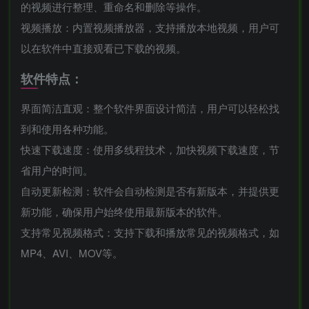
的视频进行整理、重命名和删除等操作。
视频播放：内置视频播放器，支持播放本地视频，用户可
以在软件中直接观看已下载的视频。
软件特点：
界面简洁直观：整个软件界面设计简洁，用户可以轻松找
到和使用各种功能。
快速下载速度：使用多线程技术，加快视频下载速度，节
省用户的时间。
自动更新检测：软件会自动检测是否有新版本，并提供更
新功能，确保用户始终使用最新版本的软件。
支持常见视频格式：支持下载和播放常见的视频格式，如
MP4、AVI、MOV等。