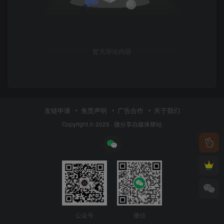
暂无评论内容
友链申请
免责声明
广告合作
关于我们
Copyright © 2025 ·
微分享自媒体驿站
公众号
微信