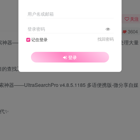
用户名或邮箱
关注
登录密码
0
8551
3604
找回密码
记住登录
神器——UltraSearch，适合经常找文件、清理磁盘、处理大量
登录
的查找工具了‼️
代✨