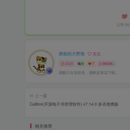
点赞
36
勇敢的大野狼
关注
2320
9
7
963W+
酒醒只在花前坐，酒醉还来花下眠。
上一篇
Calibre(开源电子书管理软件) v7.14.0 多语便携版
相关推荐