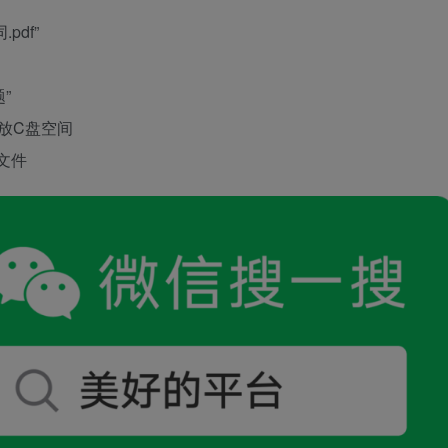
pdf”
”
释放C盘空间
置文件