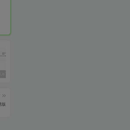
Fluent M3U8下载器，支持批量
爱奇艺看图，一款纯净又强大的看图工具
多张图片拼接成长图-GIF提取
篇
便携版