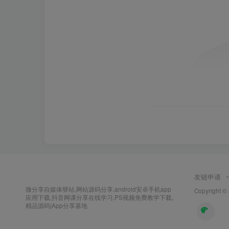
友链申请
微分享自媒体驿站,网站源码分享,android安卓手机app
Copyright ©
应用下载,抖音网课分享在线学习,PS视频免费教学下载,
精品源码|App分享基地