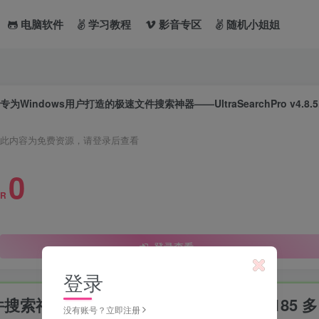
电脑软件
学习教程
影音专区
随机小姐姐
此内容为免费资源，请登录后查看
0
R
登录查看
登录
——UltraSearchPro v4.8.5.1185 多
没有账号？立即注册