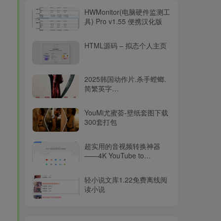
HWMonitor(电脑硬件监测工
具) Pro v1.55 便携汉化版
HTML源码 – 拟态个人主页
2025韩国动作片.杀手螳螂.
简繁英字
幕.Mantis.2025.2160p.WEB-
DL.DDP5.1.Atmos.HDR.H.26515.94GB
YouMi尤蜜荟-壁纸套图下载
300套打包
超实用的音视频转换神器
——4K YouTube to
MP3（v2025最新版）
轻小说文库1.22免费离线阅
读小说