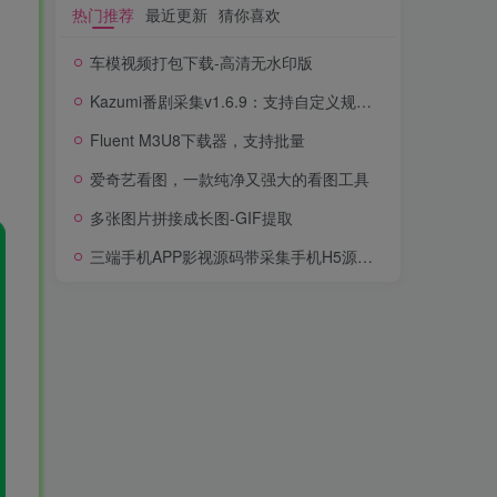
热门推荐
最近更新
猜你喜欢
车模视频打包下载-高清无水印版
Kazumi番剧采集v1.6.9：支持自定义规则+在线观看+弹幕，跨平台下载
Fluent M3U8下载器，支持批量
爱奇艺看图，一款纯净又强大的看图工具
多张图片拼接成长图-GIF提取
三端手机APP影视源码带采集手机H5源码带VIP卡密功能