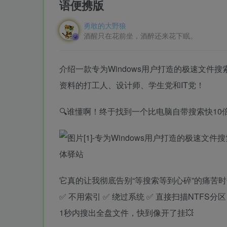
语便携版
勇敢的大野狼
酒醒只在花前坐，酒醉还来花下眠。
介绍一款专为Windows用户打造的极速文件搜索
资料的打工人、设计师、学生党和IT党！
🔍谁懂啊！终于找到一个比电脑自带搜索快10倍
它真的让我彻底告别“等搜索等到心碎”的痛苦时
✅ 不用索引 ✅ 绕过系统 ✅ 直接扫描NTFS分区
1秒内搜出全盘文件，快到像开了挂💥