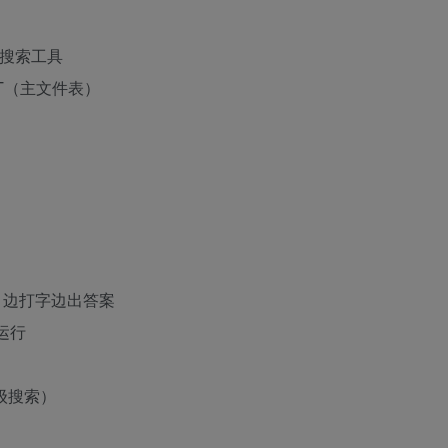
速搜索工具
T（主文件表）
）
，边打字边出答案
运行
级搜索）