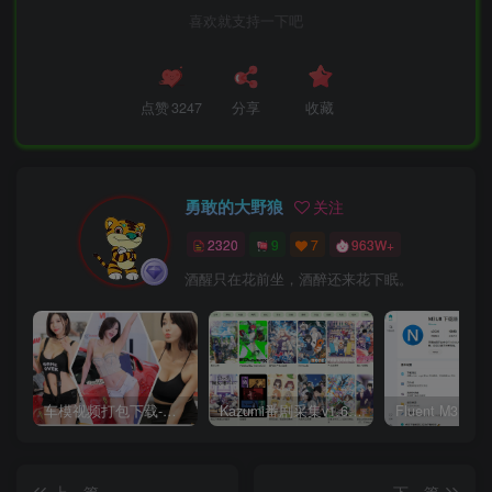
喜欢就支持一下吧
点赞
3247
分享
收藏
勇敢的大野狼
关注
2320
9
7
963W+
酒醒只在花前坐，酒醉还来花下眠。
车模视频打包下载-高清无水印版
Kazumi番剧采集v1.6.9：支持自定义规则+在线观看+弹幕，跨平台下载
上一篇
下一篇