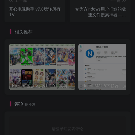
开心电视助手 v7.0玩转所有
专为Windows用户打造的极
TV
速文件搜索神器——
UltraSearchPro
v4.8.5.1185 多语便携版
相关推荐
Kazumi番剧采集v1.6.9：支持自定义规则+在线观看+弹幕，跨平台下载
Fluent M3U8下载器，支持
评论
抢沙发
请登录后发表评论