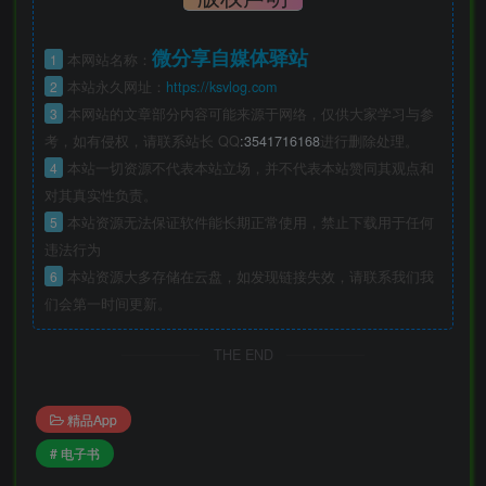
微分享自媒体驿站
1
本网站名称：
2
本站永久网址：
https://ksvlog.com
3
本网站的文章部分内容可能来源于网络，仅供大家学习与参
考，如有侵权，请联系站长 QQ
:3541716168
进行删除处理。
4
本站一切资源不代表本站立场，并不代表本站赞同其观点和
对其真实性负责。
5
本站资源无法保证软件能长期正常使用，禁止下载用于任何
违法行为
6
本站资源大多存储在云盘，如发现链接失效，请联系我们我
们会第一时间更新。
THE END
精品App
# 电子书