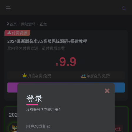
首页
网站源码
正文
付费资源
2024最新版朵米3.5客服系统源码+搭建教程
此内容为付费资源，请付费后查看
9.9
R
免费
免费
月度会员
年度会员
立即购买
登录
没有账号？立即注册
2024最新版朵米3.5客服系统源码+搭建教程
勇敢的大野狼
用户名或邮箱
关注
酒醒只在花前坐，酒醉还来花下眠。