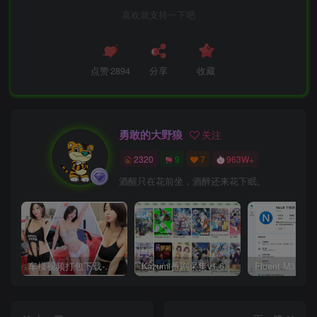
喜欢就支持一下吧
点赞
2894
分享
收藏
勇敢的大野狼
关注
2320
9
7
963W+
酒醒只在花前坐，酒醉还来花下眠。
车模视频打包下载-高清无水印版
Kazumi番剧采集v1.6.9：支持自定义规则+在线观看+弹幕，跨平台下载