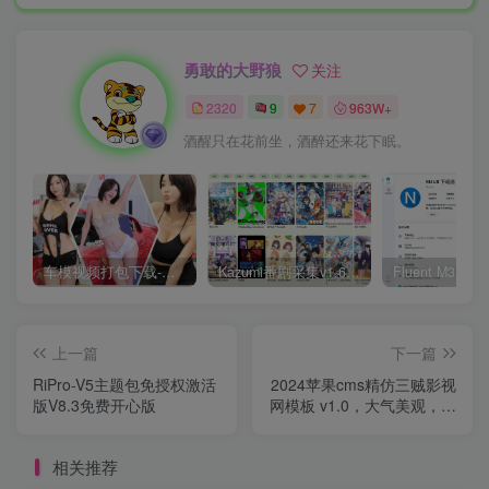
勇敢的大野狼
关注
2320
9
7
963W+
酒醒只在花前坐，酒醉还来花下眠。
车模视频打包下载-高清无水印版
Kazumi番剧采集v1.6.9：支持自定义规则+在线观看+弹幕，跨平台下载
上一篇
下一篇
RiPro-V5主题包免授权激活
2024苹果cms精仿三贼影视
版V8.3免费开心版
网模板 v1.0，大气美观，影
视模板
相关推荐