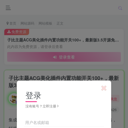
首页
网站源码
网站模板
正文
免费资源
子比主题ACG美化插件内置功能开关100+，最新版3.5开源免授权
此内容为免费资源，请登录后查看
登录查看
子比主题ACG美化插件内置功能开关100+，最新
版3.5开源免授权
登录
勇敢的大野狼
关注
酒醒只在花前坐，酒醉还来花下眠。
没有账号？立即注册
0
5695
2426
集成100+美化（包含本站美化）独具一格的二次元风格，
用户名或邮箱