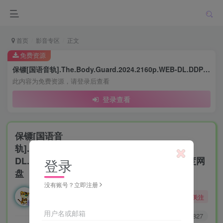
首页
影音专区
正文
免费资源
保镖[国语音轨].The.Body.Guard.2024.2160p.WEB-DL.DDP2.0.H265.HDR-ParkHD 4.27GB-百度网盘
此内容为免费资源，请登录后查看
登录查看
保镖[国语音
轨].The.Body.Guard.2024.2160p.WEB-
DL.DDP2.0.H265.HDR-ParkHD 4.27GB-百度网
登录
盘
没有账号？立即注册
勇敢的大野狼
关注
酒醒只在花前坐，酒醉还来花下眠。
用户名或邮箱
0
5623
827