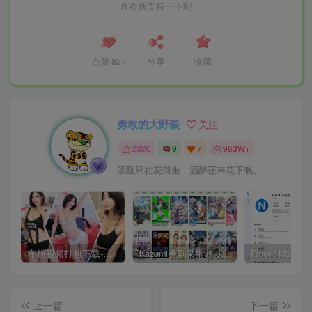
喜欢就支持一下吧
点赞
827
分享
收藏
勇敢的大野狼
关注
2320
9
7
963W+
酒醒只在花前坐，酒醉还来花下眠。
车模视频打包下载-高清无水印版
Kazumi番剧采集v1.6.9：支持自定义规则+在线观看+弹幕，跨平台下载
上一篇
下一篇