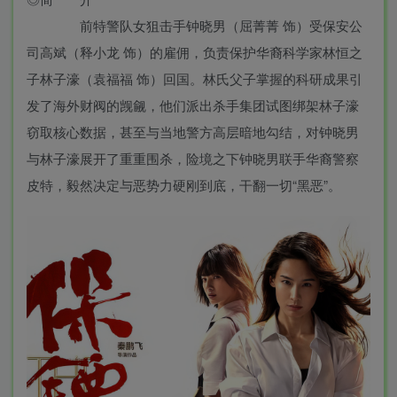
前特警队女狙击手钟晓男（屈菁菁 饰）受保安公
司高斌（释小龙 饰）的雇佣，负责保护华裔科学家林恒之
子林子濠（袁福福 饰）回国。林氏父子掌握的科研成果引
发了海外财阀的觊觎，他们派出杀手集团试图绑架林子濠
窃取核心数据，甚至与当地警方高层暗地勾结，对钟晓男
与林子濠展开了重重围杀，险境之下钟晓男联手华裔警察
皮特，毅然决定与恶势力硬刚到底，干翻一切“黑恶”。