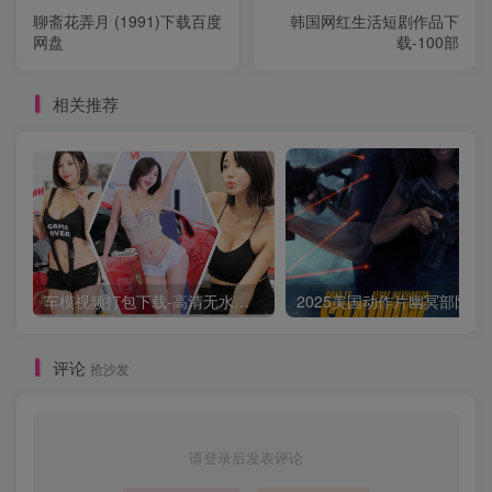
聊斋花弄月 (1991)下载百度
韩国网红生活短剧作品下
网盘
载-100部
相关推荐
车模视频打包下载-高清无水印版
2025美国动作片
评论
抢沙发
请登录后发表评论