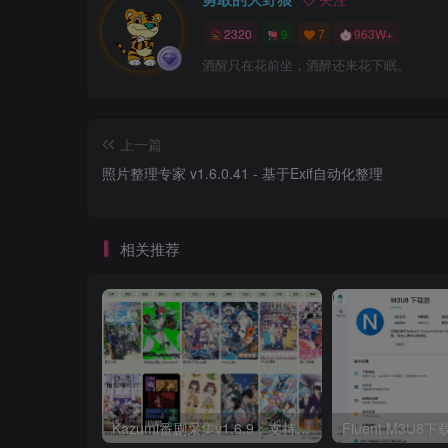
2320
9
7
963W+
酒醒只在花前坐，酒醉还来花下眠。
上一篇
照片整理专家 v1.6.0.41 - 基于Exif自动化整理
相关推荐
Kazumi番剧采集v1.6.9：支持自定义规则+在线观看+弹幕，跨平台下载
Fluent M3U