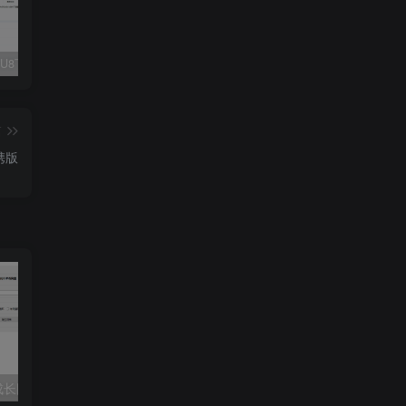
Fluent M3U8下载器，支持批量
爱奇艺看图，一款纯净又强大的看图工具
多张图片拼接成长图-GIF提取
篇
便携版
长图-GIF提取
桌面便签助手Simple Sticky Notes_v6.8汉化版