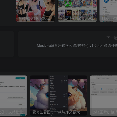
车模视频打包下载-高清无水印版
Kazumi番剧采集v1.6.9：支持自定义规则+在线观看+弹幕，跨平台下载
下一
MusicFab(音乐转换和管理软件) v1.0.4.4 多语
8下载器，支持批量
爱奇艺看图，一款纯净又强大的看图工具
多张图片拼接成