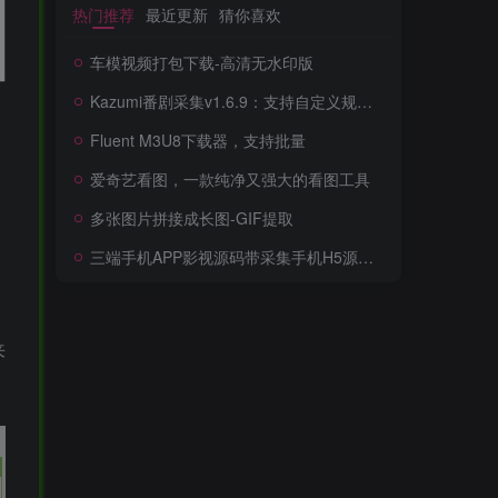
热门推荐
最近更新
猜你喜欢
车模视频打包下载-高清无水印版
Kazumi番剧采集v1.6.9：支持自定义规则+在线观看+弹幕，跨平台下载
Fluent M3U8下载器，支持批量
爱奇艺看图，一款纯净又强大的看图工具
多张图片拼接成长图-GIF提取
三端手机APP影视源码带采集手机H5源码带VIP卡密功能
来