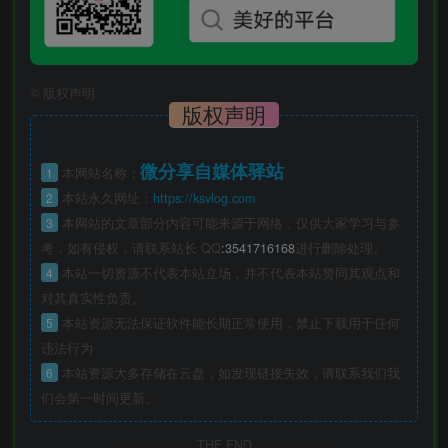
©
版权声明
版权声明
微分享自媒体驿站
1
本网站名称：
2
本站永久网址：
https://ksvlog.com
3
本网站的文章部分内容可能来源于网络，仅供大家学习与参
考，如有侵权，请联系站长 QQ
:3541716168
进行删除处理。
4
本站一切资源不代表本站立场，并不代表本站赞同其观点和
对其真实性负责。
5
本站资源无法保证软件能长期正常使用，禁止下载用于任何
违法行为
6
本站资源大多存储在云盘，如发现链接失效，请联系我们我
们会第一时间更新。
THE END