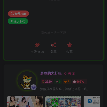
精品App
# 音乐下载
喜欢就支持一下吧
点赞
4526
分享
收藏
勇敢的大野狼
关注
2320
9
7
963W+
酒醒只在花前坐，酒醉还来花下眠。