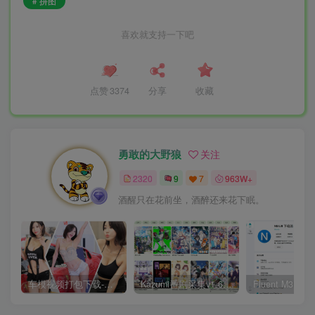
# 拼图
喜欢就支持一下吧
点赞
3374
分享
收藏
勇敢的大野狼
关注
2320
9
7
963W+
酒醒只在花前坐，酒醉还来花下眠。
车模视频打包下载-高清无水印版
Kazumi番剧采集v1.6.9：支持自定义规则+在线观看+弹幕，跨平台下载