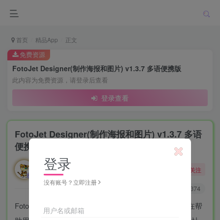
首页
精品App
正文
免费资源
FotoJet Designer(制作海报和图片) v1.3.7 多语便携版
此内容为免费资源，请登录后查看
登录查看
FotoJet Designer(制作海报和图片) v1.3.7 多语
便携版
登录
勇敢的大野狼
关注
酒醒只在花前坐，酒醉还来花下眠。
没有账号？立即注册
0
6174
3374
FotoJet Designer是一款功能强大的图形设计软件，旨在帮
用户名或邮箱