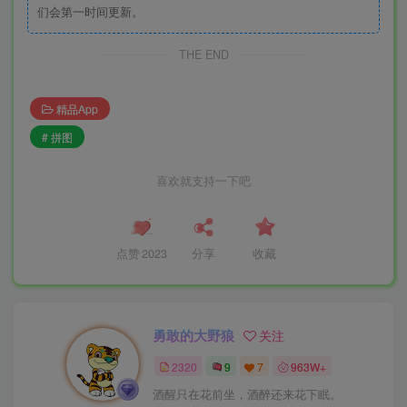
们会第一时间更新。
THE END
精品App
# 拼图
喜欢就支持一下吧
点赞
2023
分享
收藏
勇敢的大野狼
关注
2320
9
7
963W+
酒醒只在花前坐，酒醉还来花下眠。