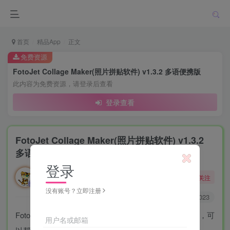
首页
精品App
正文
免费资源
FotoJet Collage Maker(照片拼贴软件) v1.3.2 多语便携版
此内容为免费资源，请登录后查看
登录查看
FotoJet Collage Maker(照片拼贴软件) v1.3.2
多语便携版
登录
勇敢的大野狼
关注
酒醒只在花前坐，酒醉还来花下眠。
没有账号？立即注册
0
9721
2023
FotoJet Collage Maker是一款功能强大的拼贴制作软件，可
用户名或邮箱