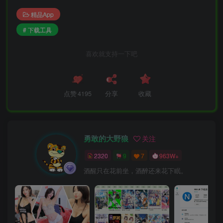
精品App
# 下载工具
喜欢就支持一下吧
点赞
4195
分享
收藏
勇敢的大野狼
关注
2320
9
7
963W+
酒醒只在花前坐，酒醉还来花下眠。