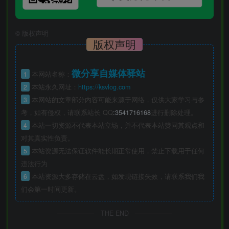
©
版权声明
版权声明
微分享自媒体驿站
1
本网站名称：
2
本站永久网址：
https://ksvlog.com
3
本网站的文章部分内容可能来源于网络，仅供大家学习与参
考，如有侵权，请联系站长 QQ
:3541716168
进行删除处理。
4
本站一切资源不代表本站立场，并不代表本站赞同其观点和
对其真实性负责。
5
本站资源无法保证软件能长期正常使用，禁止下载用于任何
违法行为
6
本站资源大多存储在云盘，如发现链接失效，请联系我们我
们会第一时间更新。
THE END