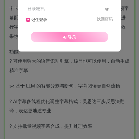
卡卡字幕助手（VideoCaptioner）是一款功能强大的视频字
登录密码
幕配制软件。操作简单且无需高配置，利用大语言模型进
找回密码
记住登录
行字幕智能断句、校正、优化、翻译，一键为视频配上效
果惊艳的字幕。
登录
功能：
? 可使用强大的语音识别引擎，核显也可以使用，自动生成
精准字幕
✂️ 基于 LLM 的智能分割与断句，字幕阅读更自然流畅
? AI字幕多线程优化调整字幕格式；吴恩达三步反思法翻
译，表达更地道专业
? 支持批量视频字幕合成，提升处理效率