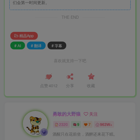
们会第一时间更新。
THE END
精品App
# AI
# 翻译
# 字幕
喜欢就支持一下吧
点赞
4012
分享
收藏
勇敢的大野狼
关注
2320
9
7
963W+
酒醒只在花前坐，酒醉还来花下眠。