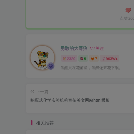
点赞
26
勇敢的大野狼
关注
2320
9
7
963W+
酒醒只在花前坐，酒醉还来花下眠。
上一篇
响应式化学实验机构宣传英文网站html模板
相关推荐