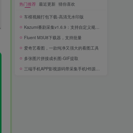
热门推荐
最近更新
猜你喜欢
车模视频打包下载-高清无水印版
Kazumi番剧采集v1.6.9：支持自定义规则+在线观看+弹幕，跨平台下载
Fluent M3U8下载器，支持批量
爱奇艺看图，一款纯净又强大的看图工具
多张图片拼接成长图-GIF提取
三端手机APP影视源码带采集手机H5源码带VIP卡密功能