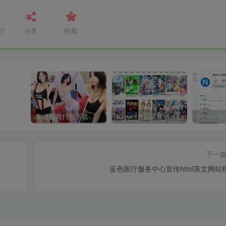
67
分享
收藏
车模视频打包下载-高清无水印版
Kazumi番剧采集v1.6.9：支持自定义规则+在线观看+弹幕，跨平台下载
下一
蓝色医疗服务中心宣传html英文网站