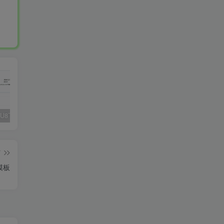
Fluent M3U8下载器，支持批量
爱奇艺看图，一款纯净又强大的看图工具
多张图片拼接成长图-GIF提取
篇
模板