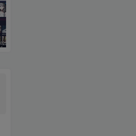
二开MDYS17.2025修复版-苹果CMS10影视系统模板
小学数学加减乘除作业布置出题网站源码简单方便作业练习册随机