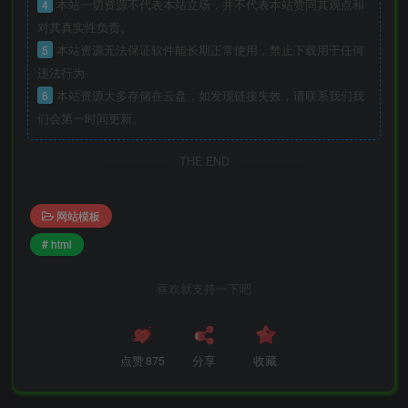
4
本站一切资源不代表本站立场，并不代表本站赞同其观点和
对其真实性负责。
5
本站资源无法保证软件能长期正常使用，禁止下载用于任何
违法行为
6
本站资源大多存储在云盘，如发现链接失效，请联系我们我
们会第一时间更新。
THE END
网站模板
# html
喜欢就支持一下吧
点赞
875
分享
收藏