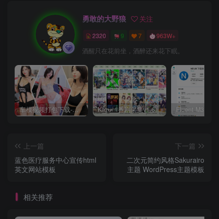
勇敢的大野狼
关注
2320
9
7
963W+
酒醒只在花前坐，酒醉还来花下眠。
车模视频打包下载-高清无水印版
Kazumi番剧采集v1.6.9：支持自定义规则+在线观看+弹幕，跨平台下载
上一篇
下一篇
蓝色医疗服务中心宣传html
二次元简约风格Sakurairo
英文网站模板
主题 WordPress主题模板
相关推荐