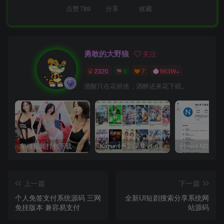
点赞
789
分享
收藏
勇敢的大野狼
关注
2320
9
7
963W+
酒醒只在花前坐，酒醉还来花下眠。
车模视频打包下载-高清无水印版
Kazumi番剧采集v1.6.9：支持自定义规则+在线观看+弹幕，跨平台下载
上一篇
下一篇
个人免签支付系统源码 三网
全新UI短剧搜索分享系统网
免挂版本 兼容易支付
站源码