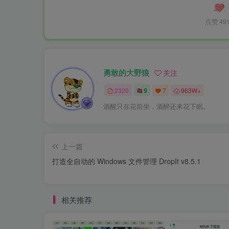
点赞
49
勇敢的大野狼
关注
2320
9
7
963W+
酒醒只在花前坐，酒醉还来花下眠。
上一篇
打造全自动的 Windows 文件管理 DropIt v8.5.1
相关推荐