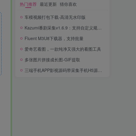
热门推荐
最近更新
猜你喜欢
车模视频打包下载-高清无水印版
Kazumi番剧采集v1.6.9：支持自定义规则+在线观看+弹幕，跨平台下载
Fluent M3U8下载器，支持批量
爱奇艺看图，一款纯净又强大的看图工具
多张图片拼接成长图-GIF提取
三端手机APP影视源码带采集手机H5源码带VIP卡密功能