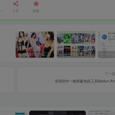
11
分享
收藏
车模视频打包下载-高清无水印版
Kazumi番剧采集v1.6.9：支持自定义规则+在线观看+弹幕，跨平台下载
下一
流氓软件一键屏蔽免疫工具Baidun Arm