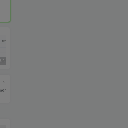
Fluent M3U8下载器，支持批量
爱奇艺看图，一款纯净又强大的看图工具
多张图片拼接成长图-GIF提取
篇
or