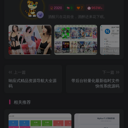
2320
9
7
963W+
酒醒只在花前坐，酒醉还来花下眠。
车模视频打包下载-高清无水印版
Kazumi番剧采集v1.6.9：支持自定义规则+在线观看+弹幕，跨平台下载
上一篇
下一篇
响应式精品资源导航大全源
带后台轻量化最新临时文件
码
快传系统源码
相关推荐