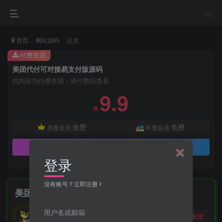
首页
网站源码
正文
付费资源
美团代付可对接易支付版源码
此内容为付费资源，请付费后查看
9.9
R
免费
免费
月度会员
年度会员
立即购买
登录
没有账号？立即注册
美团代付可对接易支付版源码
勇敢的大野狼
用户名或邮箱
关注
酒醒只在花前坐，酒醉还来花下眠。