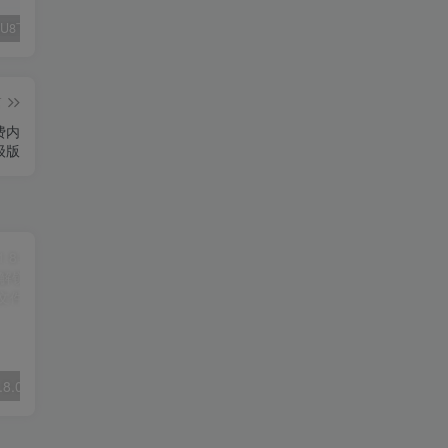
Fluent M3U8下载器，支持批量
爱奇艺看图，一款纯净又强大的看图工具
多张图片拼接成长图-GIF提取
篇
费内
级版
nPlayer Pro v1.8.0.5_230911 for Android 直装解锁高级版|支持NAS局域网M3U文件
任意窗TV版 v2.4.970——超清动态氛围体验，适合冥想等多种场合