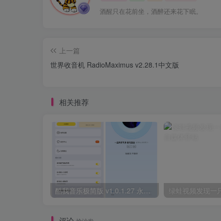
酒醒只在花前坐，酒醉还来花下眠。
上一篇
世界收音机 RadioMaximus v2.28.1中文版
相关推荐
酷我音乐极简版 v1.0.1.27 永久解锁VIP会员+免登录畅听全曲库
绿蛙视频发现一
评论
抢沙发