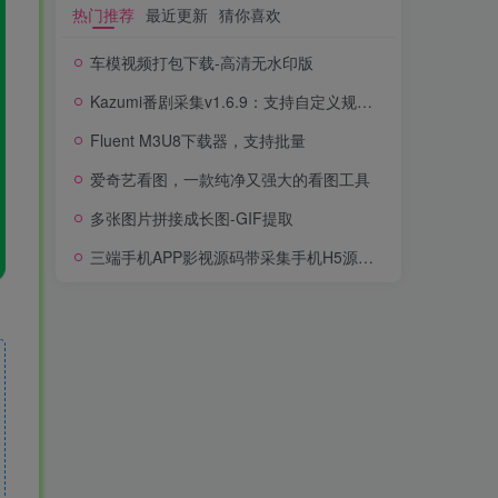
热门推荐
最近更新
猜你喜欢
车模视频打包下载-高清无水印版
Kazumi番剧采集v1.6.9：支持自定义规则+在线观看+弹幕，跨平台下载
Fluent M3U8下载器，支持批量
爱奇艺看图，一款纯净又强大的看图工具
多张图片拼接成长图-GIF提取
三端手机APP影视源码带采集手机H5源码带VIP卡密功能