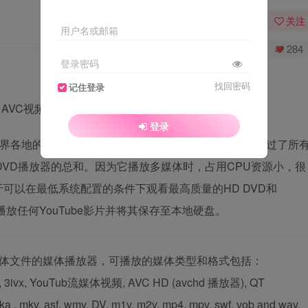
关注
用户名或邮箱
0
400
284
登录密码
找回密码
记住登录
 AVC视频, 电影, 音频, DVD, YouTube) 全球通用
登录
来自世界各地的7000多万多媒体用户。我们的免费下载版本超过了所
DVD播放器的总和。因为它播放多媒体时，占用CPU资源小，很
可以在最低系统配置的条件下观看最高质量的HD DVD和
网上播放任何YouTube影片并将其保存至本地硬盘。
和音频媒体文件的媒体播放器，可播放的媒体类型和格式包括：
eg-4, 3ivx, YouTub流媒体视频, AVC HD (avchd 播放器), QT
 , mkv, asf, wmv, DV, m1v, m2v, mp4, mpv, swf, vob and wav,