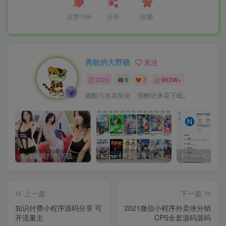
点赞
154
分享
收藏
勇敢的大野狼
关注
2320
9
7
963W+
酒醒只在花前坐，酒醉还来花下眠。
车模视频打包下载-高清无水印版
Kazumi番剧采集v1.6.9：支持自定义规则+在线观看+弹幕，跨平台下载
上一篇
下一篇
知识付费小程序源码分享 可
2021微信小程序外卖侠分销
开流量主
CPS全套源码源码