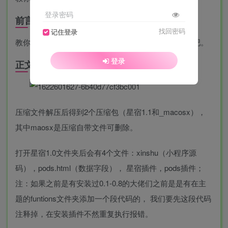
登录密码
前言:
找回密码
记住登录
教你搭建一个好看的博客小程序 附源码，喜欢就下载吧。
登录
正文:
压缩文件解压后得到2个压缩包（星宿1.1和_macosx），
其中maosx是压缩自带文件可删除。
打开星宿1.0文件夹后会有4个文件：xinshu（小程序源
码），pods.html（数据字段）， 星宿插件，pods插件；
注：如果之前是有安装过0.1-0.8的大佬们之前是是有在主
题的funtions文件夹添加一个段代码的， 我们要先这段代码
注释掉，在安装插件不然重复执行报错。