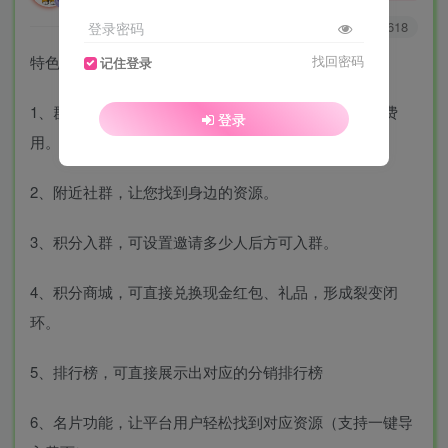
0
162
618
登录密码
特色功能介绍：
找回密码
记住登录
1、群主前端直接发布社群、并可设置收费群赚取入群费
登录
用。
2、附近社群，让您找到身边的资源。
3、积分入群，可设置邀请多少人后方可入群。
4、积分商城，可直接兑换现金红包、礼品，形成裂变闭
环。
5、排行榜，可直接展示出对应的分销排行榜
6、名片功能，让平台用户轻松找到对应资源（支持一键导