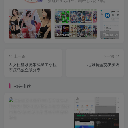
酒醒只在花前坐，酒醉还来花下眠。
车模视频打包下载-高清无水印版
Kazumi番剧采集v1.6.9：支持自定义规则+在线观看+弹幕，跨平台下载
上一篇
下一篇
人脉社群系统带流量主小程
地摊盲盒交友源码
序源码独立版分享
相关推荐