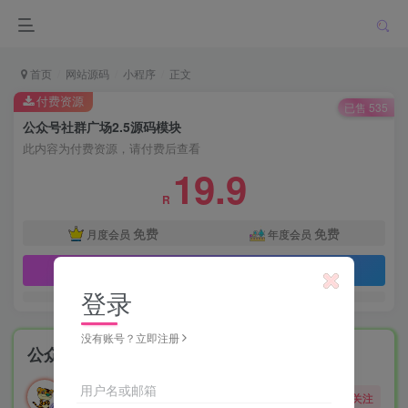
首页
网站源码
小程序
正文
付费资源
已售 535
公众号社群广场2.5源码模块
此内容为付费资源，请付费后查看
19.9
R
免费
免费
月度会员
年度会员
立即购买
登录
没有账号？立即注册
公众号社群广场2.5源码模块
勇敢的大野狼
用户名或邮箱
关注
酒醒只在花前坐，酒醉还来花下眠。