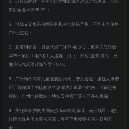
5、据数据统计：今年全国营业影院首次低于5000家，全国
影院营业率仅36.7%；
6、冠脉支架集采接续采购拟中选结果产生，平均中选价格
770元左右；
7、新疆阿勒泰：最低气温已降至-48.6℃，极寒天气导致
本市一项目工地7名工人遇难；河北：开启"速冻"模式，局
地最低气温预计降至零下30℃；
8、广州地铁内有儿童被硫酸灼伤，警方通报：嫌疑人携带
用于首饰加工的硫酸发生渗漏致儿童滑倒灼伤，目前已被
控制。广州地铁致歉：地铁安检管理等方面存在疏漏；
9、美舰29日擅闯中国南沙岛礁邻近海域，南部战区：进行
跟踪监视并予以警告驱离，美军严重侵犯中国主权和安
全；