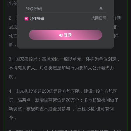
出差6个月，我国将实现航天员首次在轨轮换；
登录密码
2、国务院联防联控机制综合组：加快提升80岁以上人群新
找回密码
记住登录
冠疫苗接种率。病毒学专家：80岁以上老人打满3针疫苗，
登录
死亡率也低于流感；中疾控：奥密克戎重症死亡率明显降
低，但基础病高龄者仍会有重症；
3、国家疾控局：高风险区一般以单元、楼栋为单位划定，
不得随意扩大。对各类层层加码行为要加大公开曝光力
度；
4、山东拟投资超230亿元建方舱医院，建设119个方舱医
院、隔离点，新增隔离床位超20万个；多地核酸检测做了
新调整：核酸筛查不必全员参与 ，"应检尽检"也可有例
外；