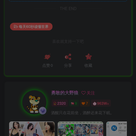
THE END
每天60秒读懂世界
喜欢就支持一下吧
点赞
0
分享
收藏
勇敢的大野狼
关注
2320
9
7
963W+
酒醒只在花前坐，酒醉还来花下眠。