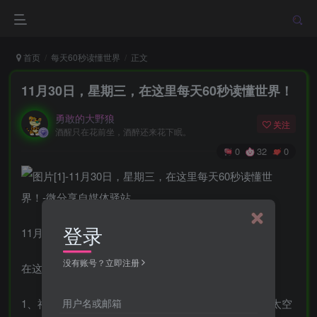
首页
每天60秒读懂世界
正文
11月30日，星期三，在这里每天60秒读懂世界！
勇敢的大野狼
关注
酒醒只在花前坐，酒醉还来花下眠。
0
32
0
登录
11月30日，农历十一月初七，星期三！
没有账号？立即注册
在这里，每天60秒读懂世界！
用户名或邮箱
1、神舟十五号载人飞船发射取得圆满成功，乘组将在太空