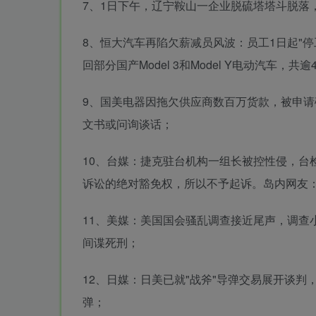
7、1日下午，辽宁鞍山一企业脱硫塔塔斗脱落
8、恒大汽车再陷欠薪减员风波：员工1日起"
回部分国产Model 3和Model Y电动汽车
9、国美电器因拖欠供应商数百万货款，被申
文书或问询谈话；
10、台媒：捷克驻台机构一组长被控性侵，台
诉讼的绝对豁免权，所以不予起诉。岛内网友
11、美媒：美国国会骚乱调查接近尾声，调查
间谍死刑；
12、日媒：日美已就"战斧"导弹交易展开谈判，
弹；