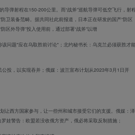
导弹射程在150-200公里。而“战斧”巡航导弹可低空飞行，射
度”防卫装备范畴。据共同社此前报道，日本正在研发的国产“防区
“防区外导弹”投入使用前，通过部署“战斧”以增
称该问题"应在乌取胜前讨论"；北约秘书长：乌克兰必须获胜才
公投，以实现吞并；俄媒：波兰宣布计划从2023年3月1日开
计划让西方国家参与，让一些州和城市接受它们的支援。俄媒：泽
哈罗娃警告：欧盟若没收俄方资产，俄必将采取反制措施；