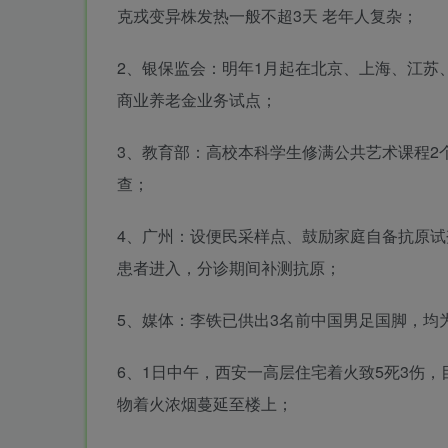
克戎变异株发热一般不超3天 老年人复杂；
2、银保监会：明年1月起在北京、上海、江苏
商业养老金业务试点；
3、教育部：高校本科学生修满公共艺术课程2
查；
4、广州：设便民采样点、鼓励家庭自备抗原试
患者进入，分诊期间补测抗原；
5、媒体：李铁已供出3名前中国男足国脚，均
6、1日中午，西安一高层住宅着火致5死3伤
物着火浓烟蔓延至楼上；