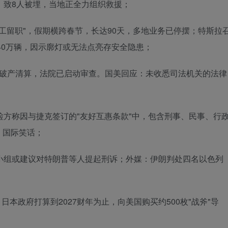
，致8人被埋，当地正全力组织救援；
停工留职"，假期横跨春节，长达90天，多地业务已停摆；特斯拉
，共逾40万辆，因示廓灯或无法点亮存安全隐患；
请破产清算，法院已启动审查。国美回应：未收悉司法机关的法律
检方称因与捷克签订的"友好互惠条款"中，包含刑事、民事、行
：国际笑话；
小组或建议对特朗普等人提起刑诉；外媒：伊朗判处四名以色列
日本政府打算到2027财年为止，向美国购买约500枚"战斧"导