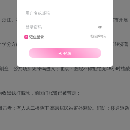
用户名或邮箱
、浙江、福建、山东、河南、广东、四川、陕西等10个省市开展
登录密码
找回密码
记住登录
个学分方能毕业；国务院：决定于2023年开展第五次全国经济普
登录
剂盒，公共场所凭绿码进入；北京：医院不得拒绝无48小时核酸
为收黑钱打假球，前国门张鹭已被带走；
，目击者：有人从二楼跳下 高层居民站窗外避险。消防：楼通道杂