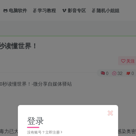
电脑软件
学习教程
影音专区
随机小姐姐
0秒读懂世界！
关注
0
32
0
登录
毒力已大幅降低，比原始毒株下降40倍。专家：年轻人感染奥密
没有账号？立即注册