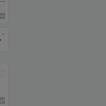
Fluent M3U8下载器，支持批量
爱奇艺看图，一款纯净又强大的看图工具
多张图片拼接成长图-GIF提取
篇
界！
12月17日，星期六，在这里每天60秒读懂世界！
1月21日，星期六，在这里每天60秒读懂世界！