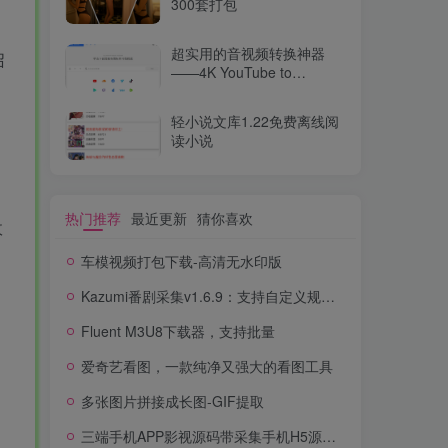
300套打包
超实用的音视频转换神器
召
——4K YouTube to
MP3（v2025最新版）
轻小说文库1.22免费离线阅
读小说
热门推荐
最近更新
猜你喜欢
政
车模视频打包下载-高清无水印版
Kazumi番剧采集v1.6.9：支持自定义规则+在线观看+弹幕，跨平台下载
Fluent M3U8下载器，支持批量
爱奇艺看图，一款纯净又强大的看图工具
多张图片拼接成长图-GIF提取
三端手机APP影视源码带采集手机H5源码带VIP卡密功能