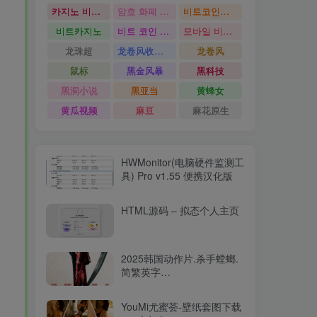
카지노 비트코인
암호 화폐 카지노
비트코인카지노
비트카지노
비트 코인 온라인 카지노
모바일 비트 코인 카지노
龙珠超
龙卷风收音机
龙卷风
鼠标
黑金风暴
黑科技
黑洞小说
黑亚当
黄蜂女
黄瓜视频
麻豆
麻花原生
HWMonitor(电脑硬件监测工
具) Pro v1.55 便携汉化版
HTML源码 – 拟态个人主页
2025韩国动作片.杀手螳螂.
简繁英字
幕.Mantis.2025.2160p.WEB-
DL.DDP5.1.Atmos.HDR.H.26515.94GB
YouMi尤蜜荟-壁纸套图下载