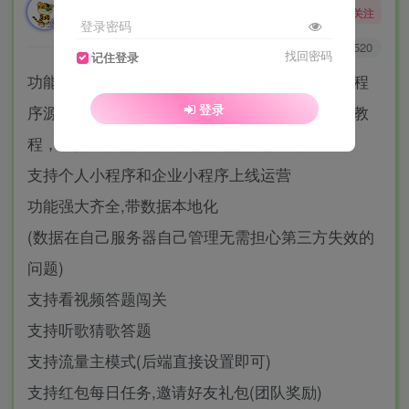
勇敢的大野狼
关注
酒醒只在花前坐，酒醉还来花下眠。
登录密码
0
2074
1520
找回密码
记住登录
功能强大UI美观的视频答题猜歌闯关娱乐微信小程
登录
序源码下载，后台管理资源本地化带数据和视频教
程，这是一款拥有后端的闯关娱乐小程序。
支持个人小程序和企业小程序上线运营
功能强大齐全,带数据本地化
(数据在自己服务器自己管理无需担心第三方失效的
问题)
支持看视频答题闯关
支持听歌猜歌答题
支持流量主模式(后端直接设置即可)
支持红包每日任务,邀请好友礼包(团队奖励)