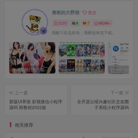
勇敢的大野狼
关注
2320
9
7
963W+
酒醒只在花前坐，酒醉还来花下眠。
车模视频打包下载-高清无水印版
Kazumi番剧采集v1.6.9：支持自定义规则+在线观看+弹幕，跨平台下载
上一篇
下一篇
新版UI界面 影视微信小程序
全开源云喵兴趣社区交友圈
源码 附教程2022版
子系统小程序源码
相关推荐