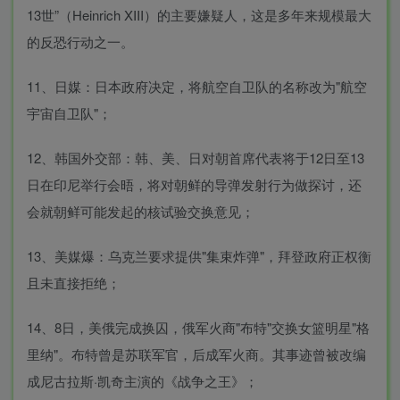
13世”（Heinrich XIII）的主要嫌疑人，这是多年来规模最大
的反恐行动之一。
11、日媒：日本政府决定，将航空自卫队的名称改为"航空
宇宙自卫队"；
12、韩国外交部：韩、美、日对朝首席代表将于12日至13
日在印尼举行会晤，将对朝鲜的导弹发射行为做探讨，还
会就朝鲜可能发起的核试验交换意见；
13、美媒爆：乌克兰要求提供"集束炸弹"，拜登政府正权衡
且未直接拒绝；
14、8日，美俄完成换囚，俄军火商"布特"交换女篮明星"格
里纳"。布特曾是苏联军官，后成军火商。其事迹曾被改编
成尼古拉斯·凯奇主演的《战争之王》；