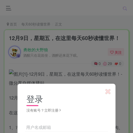
首页
每天60秒读懂世界
正文
12月9日，星期五，在这里每天60秒读懂世界！
勇敢的大野狼
关注
酒醒只在花前坐，酒醉还来花下眠。
0
29
0
登录
12月9日，农历十一月十六，星期五！
没有账号？立即注册
在这里，每天60秒读懂世界！
用户名或邮箱
1、市场监管总局等11部门：将加强对相关医疗美容机构、