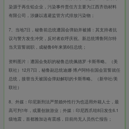
染源于再生铅企业，污染事件责任方主要为江西齐劲材料
有限公司，涉嫌以逃避监管方式排放污染物；
7、当地7日，秘鲁前总统遭国会弹劾并被捕：其支持者抗
议与警方发生冲突，反对者欢呼庆祝。新总统博鲁阿尔特
当天宣誓就职，成秘鲁6年来第6任总统；
资料图片：遭国会免职的秘鲁总统佩德罗·卡斯蒂略。（美
联社）12月7日，秘鲁副总统迪娜·博卢阿特在国会宣誓就任
总统，接替当天被国会弹劾解职的卡斯蒂略。（新华社/美
联社）
8、外媒：印尼新刑法严禁婚外性行为也适用外籍人士，最
高可判1年，或重创旅游业；外媒：印尼西爪哇8日发生6.1
级地震，首都雅加达有震感，目前尚无人员伤亡报告；