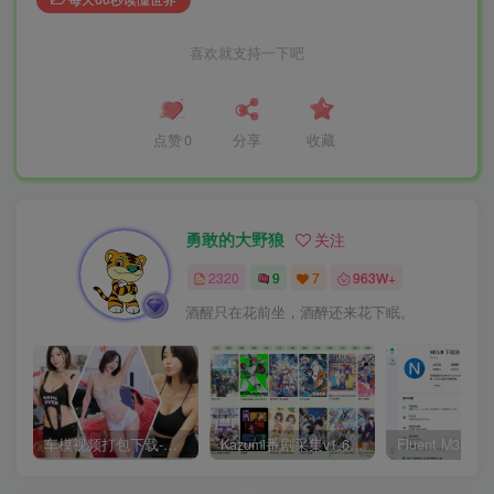
喜欢就支持一下吧
点赞
0
分享
收藏
勇敢的大野狼
关注
2320
9
7
963W+
酒醒只在花前坐，酒醉还来花下眠。
车模视频打包下载-高清无水印版
Kazumi番剧采集v1.6.9：支持自定义规则+在线观看+弹幕，跨平台下载